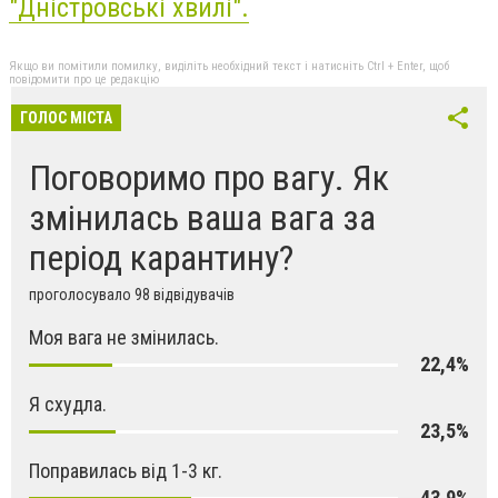
"Дністровські хвилі"
.
Якщо ви помітили помилку, виділіть необхідний текст і натисніть Ctrl + Enter, щоб
повідомити про це редакцію
ГОЛОС МІСТА
Поговоримо про вагу. Як
змінилась ваша вага за
період карантину?
проголосувало 98 відвідувачів
Моя вага не змінилась.
22,4%
Я схудла.
23,5%
Поправилась від 1-3 кг.
43,9%