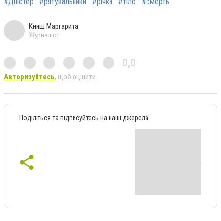
#Дністер
#рятувальники
#річка
#тіло
#смерть
Книш Маргарита
Журналіст
0,0
Авторизуйтесь
, щоб оцінити
Поділіться та підписуйтесь на наші джерела