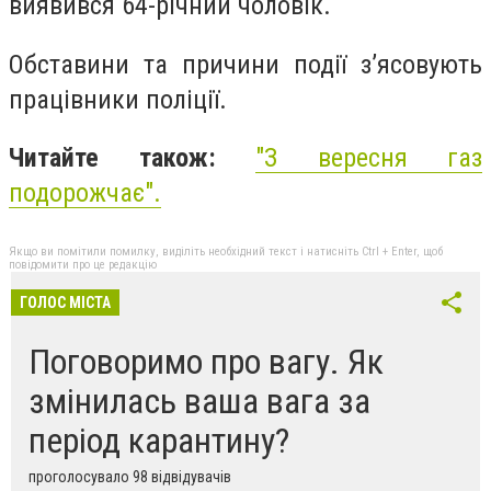
виявився 64-річний чоловік.
Обставини та причини події з’ясовують
працівники поліції.
Читайте також:
"
З вересня газ
подорожчає
".
Якщо ви помітили помилку, виділіть необхідний текст і натисніть Ctrl + Enter, щоб
повідомити про це редакцію
ГОЛОС МІСТА
Поговоримо про вагу. Як
змінилась ваша вага за
період карантину?
проголосувало 98 відвідувачів