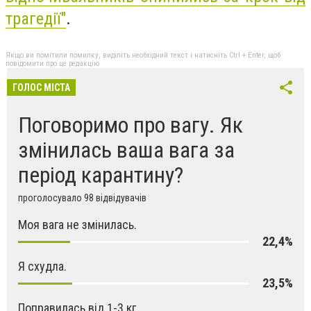
трагедії"
.
Якщо ви помітили помилку, виділіть необхідний текст і натисніть Ctrl + Enter, щоб
повідомити про це редакцію
ГОЛОС МІСТА
Поговоримо про вагу. Як
змінилась ваша вага за
період карантину?
проголосувало 98 відвідувачів
Моя вага не змінилась.
22,4%
Я схудла.
23,5%
Поправилась від 1-3 кг.