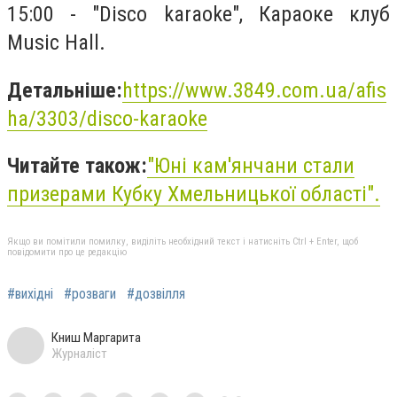
15:00 - "Disco karaoke", Караоке клуб
Music Hall.
Детальніше:
https://www.3849.com.ua/afis
ha/3303/disco-karaoke
Читайте також:
"
Юні кам'янчани стали
призерами Кубку Хмельницької області
".
Якщо ви помітили помилку, виділіть необхідний текст і натисніть Ctrl + Enter, щоб
повідомити про це редакцію
#вихідні
#розваги
#дозвілля
Книш Маргарита
Журналіст