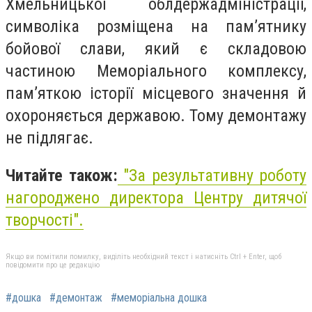
Хмельницької облдержадміністрації,
символіка розміщена на пам’ятнику
бойової слави, який є складовою
частиною Меморіального комплексу,
пам’яткою історії місцевого значення й
охороняється державою. Тому демонтажу
не підлягає.
Читайте також:
"
За результативну роботу
нагороджено директора Центру дитячої
творчості
".
Якщо ви помітили помилку, виділіть необхідний текст і натисніть Ctrl + Enter, щоб
повідомити про це редакцію
#дошка
#демонтаж
#меморіальна дошка