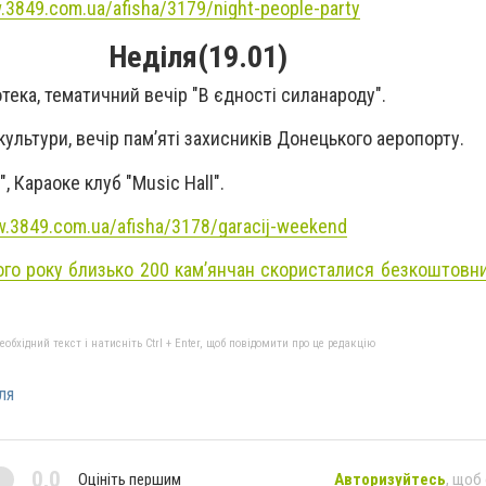
.3849.com.ua/afisha/3179/night-people-party
Неділя(19.01)
отека, тематичний вечір "В єдності силанароду".
культури, вечір пам’яті захисників Донецького аеропорту.
, Караоке клуб "Music Hall".
w.3849.com.ua/afisha/3178/garacij-weekend
го року близько 200 кам’янчан скористалися безкоштовн
бхідний текст і натисніть Ctrl + Enter, щоб повідомити про це редакцію
ля
0,0
Оцініть першим
Авторизуйтесь
, щоб