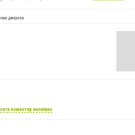
 наші джерела
сати коментар анонімно