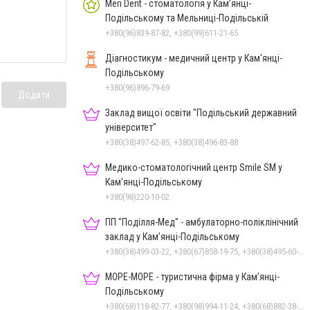
Meri Dent - стоматологія у Кам’янці-
Подільському та Мельниці-Подільській
+380(96)839-87-82, +380(99)611-21-65
Діагностикум - медичний центр у Кам'янці-
Подільському
+380(96)896-79-69
Додати
Заклад вищої освіти "Подільський державний
університет"
+380(38)497-62-85, +380(38)496-83-88
Медико-стоматологічний центр Smile SM у
Кам’янці-Подільському
+380(98)220-10-02
ПП "Поділля-Мед" - амбулаторно-поліклінічний
заклад у Кам’янці-Подільському
+380(38)499-03-22, +380(67)858-19-75, +380(38)495-60-27
МОРЕ-МОРЕ - туристична фірма у Кам’янці-
Подільському
+380(68)118-82-77, +380(98)994-11-24, +380(68)882-38-28