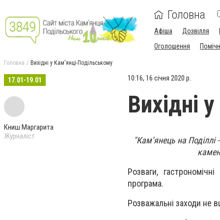
Головна
Афіша
Дозвілля
Оголошення
Поміч
Головна
Вихідні у Кам'янці-Подільському
10:16, 16 січня 2020 р.
17.01-19.01
Вихідні 
Книш Маргарита
Журналіст
"Кам’янець на Поділлі 
камен
Розваги, гастрономічн
програма.
Розважальні заходи не вщ