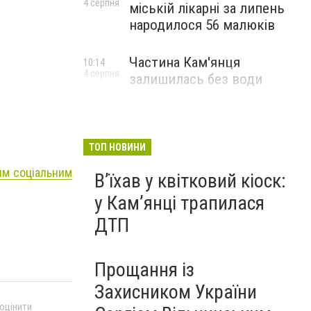
4 серпня
міській лікарні за липень
народилося 56 малюків
Частина Кам'янця
10:14
4 серпня
залишилась без води
ТОП НОВИНИ
им соціальним
Вʼїхав у квітковий кіоск:
у Камʼянці трапилася
ДТП
Прощання із
Захисником України
 оцінити