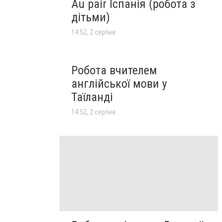
Au pair Іспанія (робота з
дітьми)
14:52, 2 серпня
Робота вчителем
англійської мови у
Таїланді
14:52, 2 серпня