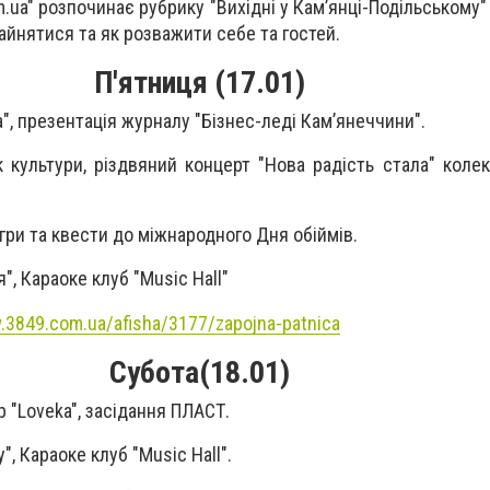
.ua" розпочинає рубрику "Вихідні у Кам’янці-Подільському"
зайнятися та як розважити себе та гостей.
П'ятниця (17.01)
а", презентація журналу "Бізнес-леді Кам’янеччини".
 культури, різдвяний концерт "Нова радість стала" колек
 ігри та квести до міжнародного Дня обіймів.
", Караоке клуб "Music Hall"
.3849.com.ua/afisha/3177/zapojna-patnica
Субота(18.01)
 "Loveka", засідання ПЛАСТ.
y", Караоке клуб "Music Hall".