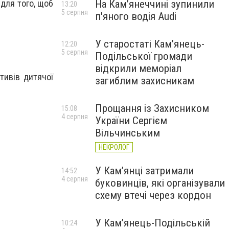
 для того, щоб
На Камʼянеччині зупинили
13:20
5 серпня
п'яного водія Audi
У старостаті Кам’янець-
12:20
5 серпня
Подільської громади
відкрили меморіал
тивів дитячої
загиблим захисникам
Прощання із Захисником
15:08
4 серпня
України Сергієм
Вільчинським
НЕКРОЛОГ
У Кам’янці затримали
14:52
4 серпня
буковинців, які організували
схему втечі через кордон
У Кам’янець-Подільській
10:24