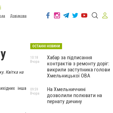
і
ода
Довідкова
ОСТАННІ НОВИНИ
му
Хабар за підписання
10:18
Вчора
контрактів з ремонту доріг:
викрили заступника голови
у. Квітка на
Хмельницької ОВА
вихідних інша
На Хмельниччині
09:59
Вчора
дозволили полювати на
пернату дичину