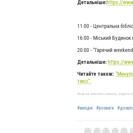
Детальніше:
https://www
11:00 - Центральна біблі
16:00 - Міський Будинок 
2
0:00 - "Гарячий weekend"
Детальніше:
https://ww
Читайте також:
"
Минуло
таксі
".
Якщо ви помітили помилку, виділіть нео
#вихідні
#розваги
#дозвіл