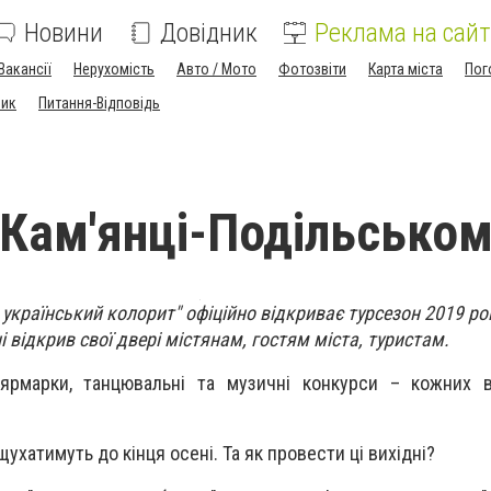
Новини
Довідник
Реклама на сайт
Вакансії
Нерухомість
Авто / Мото
Фотозвіти
Карта міста
Пог
ник
Питання-Відповідь
у Кам'янці-Подільсько
- український колорит" офіційно відкриває турсезон 2019 рок
і відкрив свої двері містянам, гостям міста, туристам.
і ярмарки, танцювальні та музичні конкурси – кожних 
ухатимуть до кінця осені. Та як провести ці вихідні?