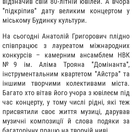
відзначив свій 80-літній ювілей. А вчора
"підкріпив" дату великим концертом у
міському Будинку культури.
На сьогодні Анатолій Григорович плідно
співпрацює з лауреатом міжнародних
конкурсів – камерним ансамблем НВК
№9 ім. Аліма Трояна "Домінанта",
інструментальним квартетом "Айстра" та
іншими творчими колективами міста.
Багато хто вітав його учора з ювілеєм під
час концерту, у тому числі рідні, які теж
присвятили своє життя музиці, дарував
музичні композиції й слова подяки за
багаторічну працю на творчій ниві.