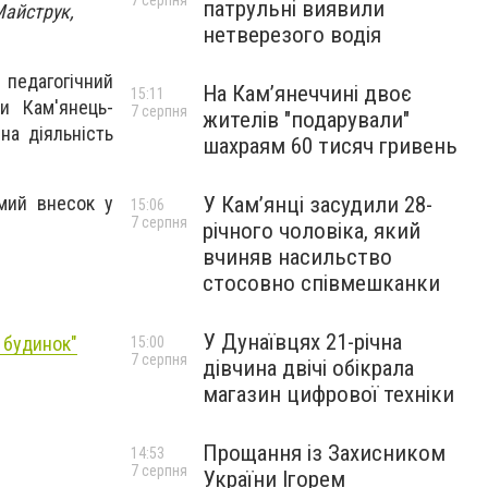
7 серпня
патрульні виявили
Майструк,
нетверезого водія
педагогічний
На Камʼянеччині двоє
15:11
ки Кам'янець-
7 серпня
жителів "подарували"
на діяльність
шахраям 60 тисяч гривень
У Камʼянці засудили 28-
омий внесок у
15:06
7 серпня
річного чоловіка, який
вчиняв насильство
стосовно співмешканки
У Дунаївцях 21-річна
 будинок"
15:00
7 серпня
дівчина двічі обікрала
магазин цифрової техніки
Прощання із Захисником
14:53
7 серпня
України Ігорем