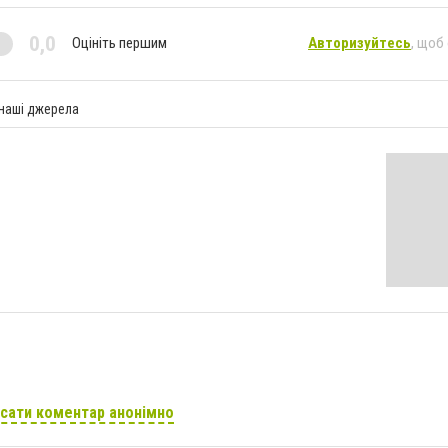
0,0
Оцініть першим
Авторизуйтесь
, щоб
 наші джерела
сати коментар анонімно