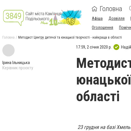
Головна
Афіша
Дозвілля
Оголошення
Поміч
Головна
Методист Центру дитячої та юнацької творчості - найкраща в області
17:59, 2 січня 2020 р.
Наді
Методист
Ірина Ільницька
Керівник проєкту
юнацької
області
23 грудня на базі Хмель