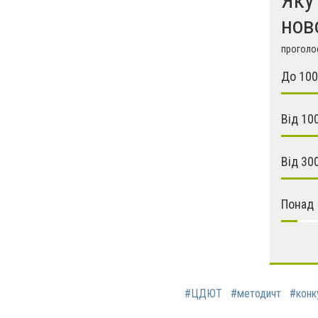
нов
проголос
До 100
Від 10
Від 30
Понад 
#ЦДЮТ
#методичт
#конк