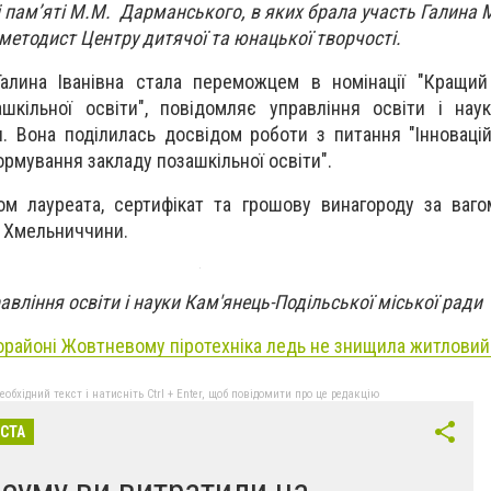
і пам’яті М.М. Дарманського, в яких брала участь Галина 
методист Центру дитячої та юнацької творчості.
алина Іванівна стала переможцем в номінації "Кращий 
шкільної освіти", повідомляє управління освіти і нау
и. Вона поділилась досвідом роботи з питання "Інновацій
рмування закладу позашкільної освіти".
ом лауреата, сертифікат та грошову винагороду за ваг
и Хмельниччини.
вління освіти і науки Кам'янець-Подільської міської ради
орайоні Жовтневому піротехніка ледь не знищила житловий
бхідний текст і натисніть Ctrl + Enter, щоб повідомити про це редакцію
ІСТА
 суму ви витратили на