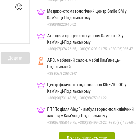
🙂
Медико-стоматологічний центр Smile SM у
Кам’янці-Подільському
+380(98)220-10-02
Агенція з працевлаштування Камелот-Х у
Кам’янці-Подільському
+380(97)374-26-25, +380(93)293-91-75, +380(96)925-47-71, +380(73)327-54-83
Додати
АРС, меблевий салон, меблі Кам'янець-
Подільський
+38 (067) 208-53-01
Центр фізичного відновлення KINEZIOLOG у
Кам'янці-Подільському
+380(96)731-43-58, +380(98)759-81-22
ПП "Поділля-Мед" - амбулаторно-поліклінічний
заклад у Кам’янці-Подільському
+380(67)858-19-75, +380(38)499-03-22, +380(38)495-60-27
Додати підприємство