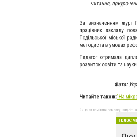
читання, приурочен
За визначенням журі Г
працівник закладу поза
Подільської міської рад
методиста в умовах рефо
Педагог отримала дипл
розвиток освіти та наук
Фото:
Упра
Читайте також:
"
На мікр
Якщо ви помітили помилку, виділіть нео
ГОЛОС М
Яку