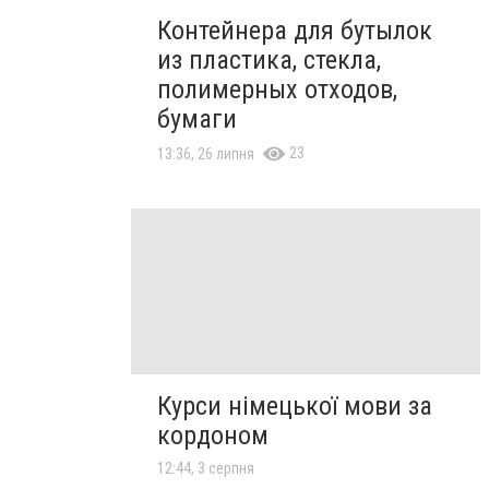
Контейнера для бутылок
из пластика, стекла,
полимерных отходов,
бумаги
23
13:36, 26 липня
Курси німецької мови за
кордоном
12:44, 3 серпня