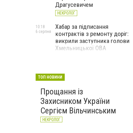
Драгусевичем
НЕКРОЛОГ
Хабар за підписання
10:18
6 серпня
контрактів з ремонту доріг:
викрили заступника голови
Хмельницької ОВА
ТОП НОВИНИ
Прощання із
Захисником України
Сергієм Вільчинським
НЕКРОЛОГ