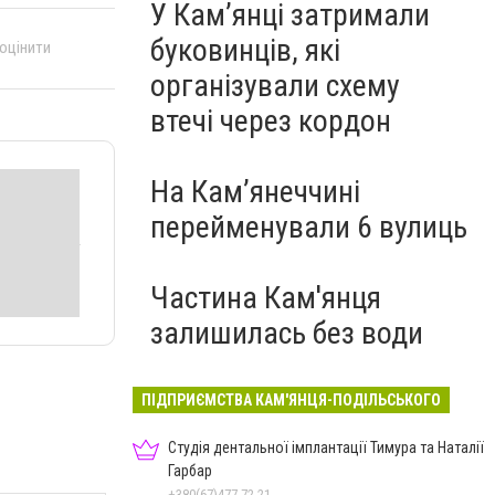
У Кам’янці затримали
буковинців, які
 оцінити
організували схему
втечі через кордон
На Камʼянеччині
перейменували 6 вулиць
Частина Кам'янця
залишилась без води
ПІДПРИЄМСТВА КАМ'ЯНЦЯ-ПОДІЛЬСЬКОГО
Студія дентальної імплантації Тимура та Наталії
Гарбар
+380(67)477-72-21