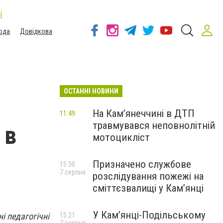
і
ода
Довідкова
ОСТАННІ НОВИНИ
На Кам’янеччині в ДТП
11:49
травмувався неповнолітній
 в
мотоцикліст
Призначено службове
15:30
7 серпня
розслідування пожежі на
сміттєзвалищі у Кам’янці
У Кам’янці-Подільському
і педагогічні
15:21