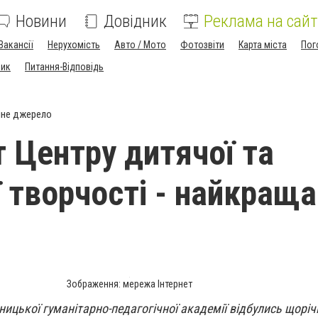
Новини
Довідник
Реклама на сайт
Вакансії
Нерухомість
Авто / Мото
Фотозвіти
Карта міста
Пог
ник
Питання-Відповідь
йне джерело
 Центру дитячої та
 творчості - найкраща
Зображення: мережа Інтернет
ницької гуманітарно-педагогічної академії відбулись щорічн