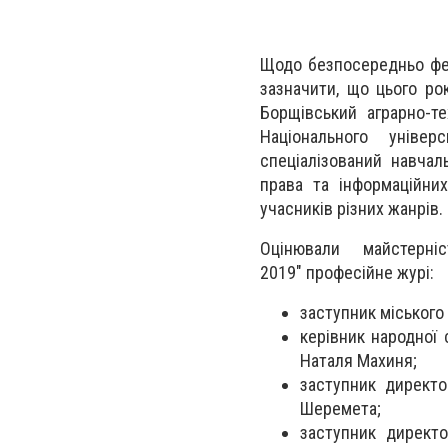
Щодо безпосередньо фест
зазначити, що цього ро
Борщівський аграрно-т
Національного універ
спеціалізований навчал
права та інформаційних
учасників різних жанрів.
Оцінювали майстерні
2019" професійне журі:
заступник міського 
керівник народної 
Наталя Махиня;
заступник директо
Шеремета;
заступник директо