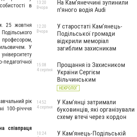
На Камʼянеччині зупинили
13:20
собистості в
Вчора
п'яного водія Audi
м. 25 жовтня
У старостаті Кам’янець-
12:20
Вчора
 Подільського
Подільської громади
 професором,
відкрили меморіал
ильовичем. У
загиблим захисникам
університету
о-педагогічної
Прощання із Захисником
15:08
4 серпня
України Сергієм
Вільчинським
НЕКРОЛОГ
авчальний рік
У Кам’янці затримали
14:52
4 серпня
ні 100-річччя
буковинців, які організували
схему втечі через кордон
на співпраця
У Кам’янець-Подільській
10:24