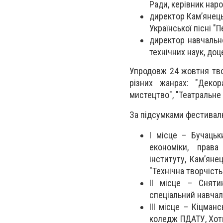
Ради, керівник нар
директор Кам’янець
Української пісні 
директор навчально
технічних наук, доц
Упродовж 24 жовтня тво
різних жанрах: "Декор
мистецтво", "Театральне 
За підсумками фестивалю
І місце – Бучаць
економіки, права
інституту, Кам’яне
"Технічна творчість
ІІ місце – Снят
спеціальний навчал
ІІІ місце – Кіцма
коледж ПДАТУ, Хот