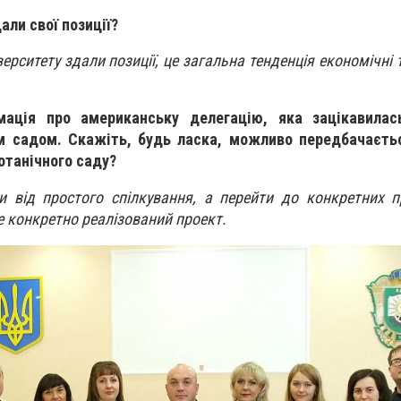
дали свої позиції?
верситету здали позиції, це загальна тенденція економічні 
мація про американську делегацію, яка зацікавилас
м садом. Скажіть, будь ласка, можливо передбачаєтьс
отанічного саду?
и від простого спілкування, а перейти до конкретних п
е конкретно реалізований проект.