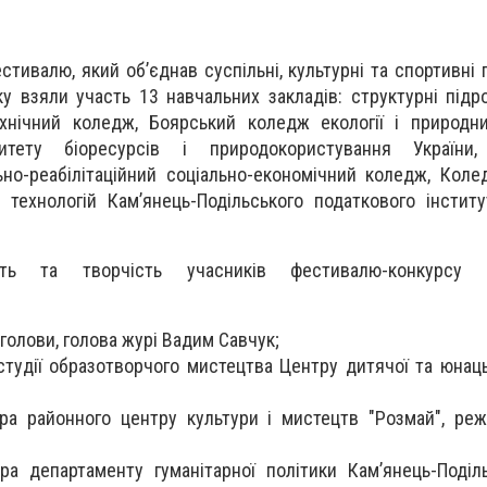
ивалю, який об’єднав суспільні, культурні та спортивні п
ку взяли участь 13 навчальних закладів: структурні підр
ехнічний коледж, Боярський коледж екології і природн
ситету біоресурсів і природокористування України,
ьно-реабілітаційний соціально-економічний коледж, Коле
 технологій Кам’янець-Подільського податкового інстит
сть та творчість учасників фестивалю-конкурсу "А
голови, голова журі Вадим Савчук;
студії образотворчого мистецтва Центру дитячої та юнаць
ра районного центру культури і мистецтв "Розмай", ре
ра департаменту гуманітарної політики Кам’янець-Поділь