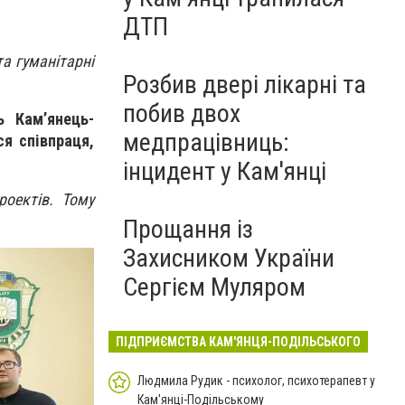
ДТП
та гуманітарні
Розбив двері лікарні та
побив двох
ь Кам’янець-
медпрацівниць:
я співпраця,
інцидент у Кам'янці
роектів. Тому
Прощання із
Захисником України
Сергієм Муляром
ПІДПРИЄМСТВА КАМ'ЯНЦЯ-ПОДІЛЬСЬКОГО
Людмила Рудик - психолог, психотерапевт у
Кам'янці-Подільському