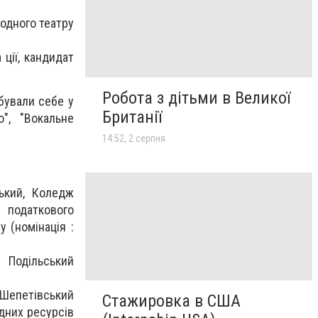
родного театру
ції, кандидат
Робота з дітьми в Великої
бували себе у
Британії
", "Вокальне
14:52, 2 серпня
ький, Коледж
 податкового
у (номінація :
 Подільський
 Шепетівський
Стажировка в США
дних ресурсів