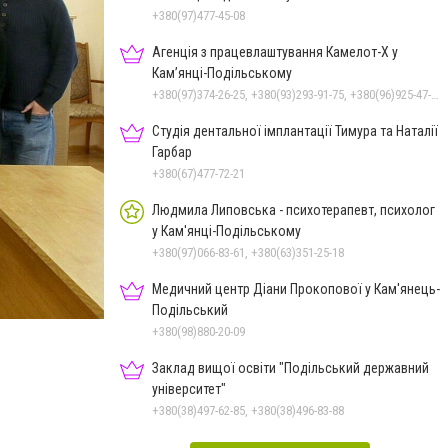
+380(97)477-45-08
Агенція з працевлаштування Камелот-Х у
Кам’янці-Подільському
+380(97)374-26-25, +380(93)293-91-75, +380(96)925-47-71, +380(73)327-54-83
Студія дентальної імплантації Тимура та Наталії
Гарбар
+380(67)477-72-21
Людмила Липовська - психотерапевт, психолог
у Кам'янці-Подільському
+380(97)066-83-61, +380(63)351-25-18
Медичний центр Діани Прокопової у Кам'янець-
Фото: ПДАТУ
Подільський
+380(98)880-20-09
Заклад вищої освіти "Подільський державний
університет"
+380(38)497-62-85, +380(38)496-83-88