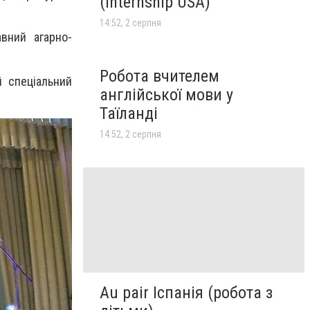
(Internship USA)
14:52, 2 серпня
вний агарно-
Робота вчителем
й спеціальний
англійської мови у
Таїланді
14:52, 2 серпня
Au pair Іспанія (робота з