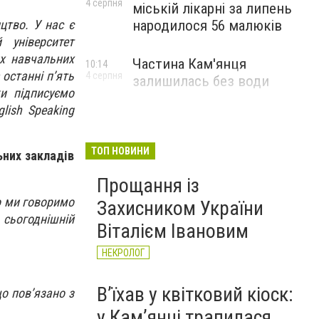
4 серпня
міській лікарні за липень
народилося 56 малюків
цтво. У нас є
 університет
их навчальних
Частина Кам'янця
10:14
 останні п’ять
4 серпня
залишилась без води
и підписуємо
lish Speaking
ТОП НОВИНИ
ьних закладів
Прощання із
що ми говоримо
Захисником України
 сьогоднішній
Віталієм Івановим
НЕКРОЛОГ
Вʼїхав у квітковий кіоск:
о пов’язано з
у Камʼянці трапилася