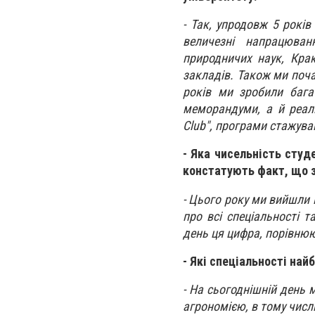
- Так, упродовж 5 рокі
величезні напрацюван
природничих наук, Крак
закладів. Також ми поча
років ми зробили бага
меморандуми, а й реалі
Club", програми стажува
- Яка чисельність студ
констатують факт, що з
- Цього року ми вийшли н
про всі спеціальності т
день ця цифра, порівнюю
- Які спеціальності най
- На сьогоднішній день 
агрономією, в тому числі