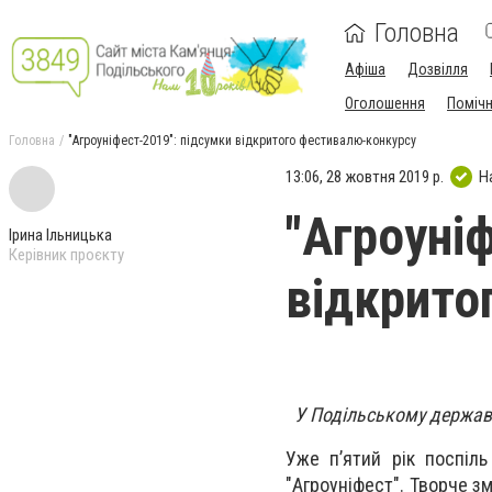
Головна
Афіша
Дозвілля
Оголошення
Поміч
Головна
"Агроуніфест-2019": підсумки відкритого фестивалю-конкурсу
13:06, 28 жовтня 2019 р.
Н
"Агроуні
Ірина Ільницька
Керівник проєкту
відкрито
У Подільському державн
Уже п’ятий рік поспіл
"Агроуніфест". Творче з