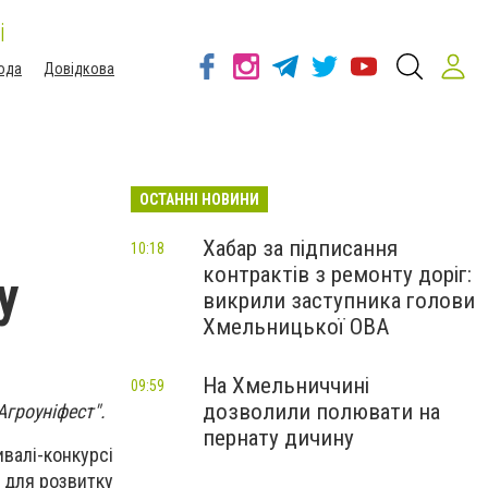
і
ода
Довідкова
ОСТАННІ НОВИНИ
Хабар за підписання
10:18
контрактів з ремонту доріг:
у
викрили заступника голови
Хмельницької ОВА
На Хмельниччині
09:59
дозволили полювати на
гроуніфест".
пернату дичину
валі-конкурсі
 для розвитку