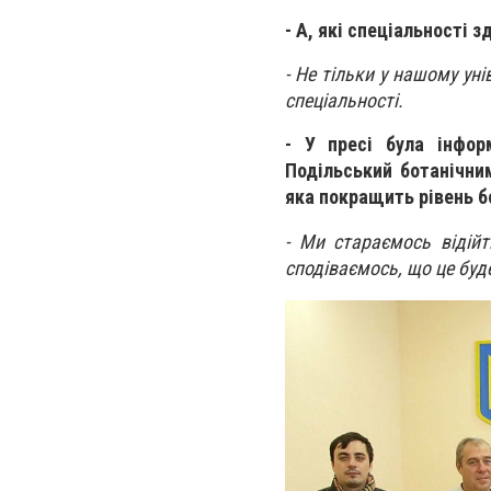
- А, які спеціальності з
- Не тільки у нашому уні
спеціальності.
- У пресі була інфор
Подільський ботанічни
яка покращить рівень б
- Ми стараємось відійт
сподіваємось, що це буд