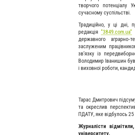
творчого потенціалу У
сучасному суспільстві.
Традиційно, у ці дні,
редакція
"3849.com.ua"
б
державного аграрно-т
заслуженим працівнико
зв’язку із передвибор
Володимир Іванишин був 
і виховної роботи, канди
Тарас Дмитрович підсуму
та окреслив перспектив
ПДАТУ, яке відбулось 25
Журналісти відмітили
університету.