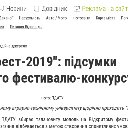
Новини
Довідник
Реклама на сайт
Вакансії
Нерухомість
Авто / Мото
Фотозвіти
Карта міста
Пог
ник
Питання-Відповідь
адійне джерело
фест-2019": підсумки
го фестивалю-конкурс
Фото: ПДАТУ
ому аграрно-технічному університету щорічно проходить "А
ь ПДАТУ збирає талановиту молодь на Відкритому фести
магання відбувається з метою створення сприятливих умов