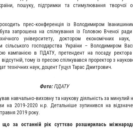
країни, пошуку, підтримки та стимулювання творчої о
 проходить прес-конференція із Володимиром Іванишини
ула запрошена на спілкування із Головою Вченої ради
ехнічного університету, доктором економічних наук,
м сільського господарства України – Володимиром Вас
ною кампанією в ПДАТУ, претендент на посаду ректора 
відсутній, тому із пресою спілкувався проректор з науков
дат технічних наук, доцент Гуцул Тарас Дмитрович.
Фото:
ПДАТУ
вав навчально-виховну та наукову діяльність за минулий н
и на 2019-2020 н.р. Детальніше зупинився на відзначе
 травня 2019 року.
, що за останній рік суттєво розширилась міжнарод