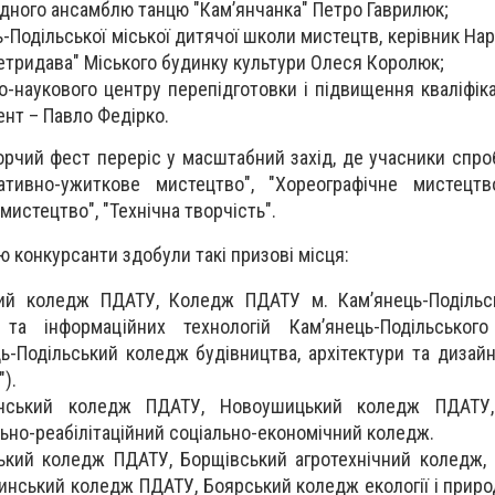
одного ансамблю танцю "Кам’янчанка" Петро Гаврилюк;
-Подільської міської дитячої школи мистецтв, керівник На
"Петридава" Міського будинку культури Олеся Королюк;
-наукового центру перепідготовки і підвищення кваліфіка 
ент – Павло Федірко.
рчий фест переріс у масштабний захід, де учасники спро
ативно-ужиткове мистецтво", "Хореографічне мистецтво
мистецтво", "Технічна творчість".
 конкурсанти здобули такі призові місця:
кий коледж ПДАТУ, Коледж ПДАТУ м. Кам’янець-Подільс
 та інформаційних технологій Кам’янець-Подільського
ць-Подільський коледж будівництва, архітектури та дизайн
").
инський коледж ПДАТУ, Новоушицький коледж ПДАТУ,
ьно-реабілітаційний соціально-економічний коледж.
нський коледж ПДАТУ, Борщівський агротехнічний коледж,
инський коледж ПДАТУ, Боярський коледж екології і приро