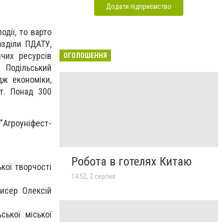
Додати підприємство
одії, то варто
озділи ПДАТУ,
ичих ресурсів
ОГОЛОШЕННЯ
 Подільський
дж економіки,
ут. Понад 300
гроуніфест-
Робота в готелях Китаю
кої творчості
14:52, 2 серпня
жисер Олексій
ської міської