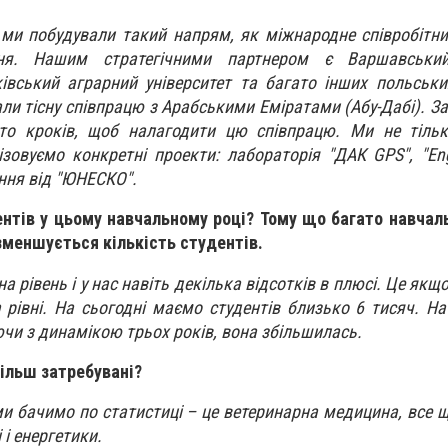
в ми побудували такий напрям, як міжнародне співробітни
ня. Нашим стратегічними партнером є Варшавський
івський аграрний університет та багато інших польськ
ли тісну співпрацю з Арабськими Еміратами (Абу-Дабі). За
то кроків, щоб налагодити цю співпрацю. Ми не тільк
зовуємо конкретні проекти: лабораторія "ДАК GPS", "Eng
ння від "ЮНЕСКО".
ентів у цьому навчальному році? Тому що багато навчал
меншується кількість студентів.
а рівень і у нас навіть декілька відсотків в плюсі. Це як
а рівні. На сьогодні маємо студентів близько 6 тисяч. На
чи з динамікою трьох років, вона збільшилась.
більш затребувані?
ми бачимо по статистиці – це ветеринарна медицина, все щ
 і енергетики.