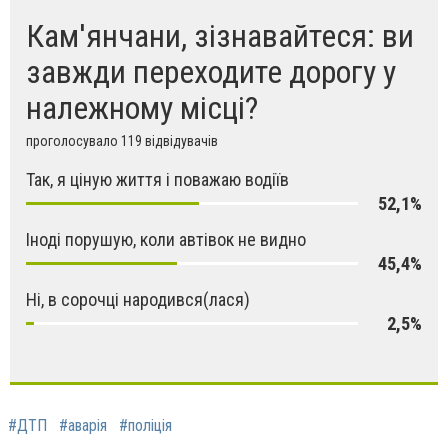
Кам'янчани, зізнавайтеся: ви
завжди переходите дорогу у
належному місці?
проголосувало 119 відвідувачів
Так, я ціную життя і поважаю водіїв
52,1%
Іноді порушую, коли автівок не видно
45,4%
Ні, в сорочці народився(лася)
2,5%
#ДТП
#аварія
#поліція