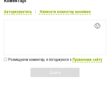
Коментарі
Авторизуватись
Написати коментар анонімно
🙂
Розміщуючи коментар, я погоджуюся з
Правилами сайту
Додати