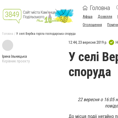
Головна
Афіша
Дозвілля
Оголошення
Поміч
Головна
У селі Вербка горіла господарська споруда
12:44, 23 вересня 2019 р.
Н
У селі В
Ірина Ільницька
Керівник проєкту
споруда
22 вересня о 16:05 
повідо
До місця події негайно 