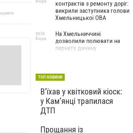
Вчора
контрактів з ремонту доріг:
викрили заступника голови
 оцінити
Хмельницької ОВА
На Хмельниччині
09:59
Вчора
дозволили полювати на
пернату дичину
ТОП НОВИНИ
Вʼїхав у квітковий кіоск:
у Камʼянці трапилася
ДТП
Прощання із