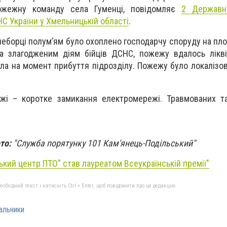
ожежну команду села Гуменці, повідомляє
2 Державн
С України у Хмельницькій області
.
еборці полум’ям було охоплено господарчу споруду на пло
та злагодженим діям бійців ДСНС, пожежу вдалось лікв
ула на момент прибуття підрозділу. Пожежу було локалізов
жі – коротке замикання електромережі. Травмованих та
то:
"Служба порятунку 101 Кам'янець-Подільський"
ький центр ПТО" став лауреатом Всеукраїнській премії"
бхідний текст і натисніть Ctrl + Enter, щоб повідомити про це редакцію
альники