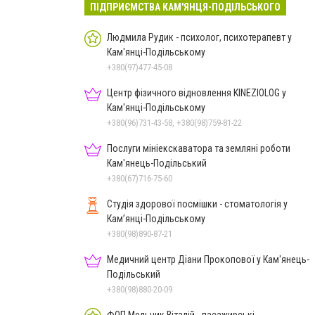
ПІДПРИЄМСТВА КАМ'ЯНЦЯ-ПОДІЛЬСЬКОГО
Людмила Рудик - психолог, психотерапевт у
Кам'янці-Подільському
+380(97)477-45-08
Центр фізичного відновлення KINEZIOLOG у
Кам'янці-Подільському
+380(96)731-43-58, +380(98)759-81-22
Послуги мініекскаватора та земляні роботи
Кам'янець-Подільський
+380(67)716-75-60
Студія здорової посмішки - стоматологія у
Кам’янці-Подільському
+380(98)890-87-21
Медичний центр Діани Прокопової у Кам'янець-
Подільський
+380(98)880-20-09