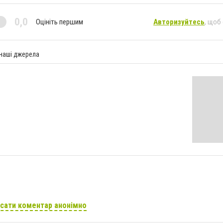
0,0
Оцініть першим
Авторизуйтесь
, щоб
 наші джерела
сати коментар анонімно