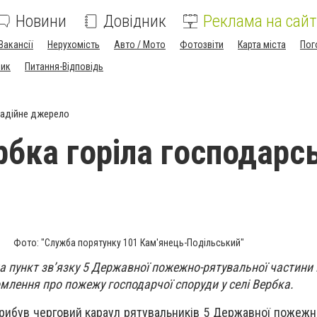
Новини
Довідник
Реклама на сайт
Вакансії
Нерухомість
Авто / Мото
Фотозвіти
Карта міста
Пог
ник
Питання-Відповідь
адійне джерело
ербка горіла господарс
Фото: "Служба порятунку 101 Кам'янець-Подільський"
на пункт зв’язку 5 Державної пожежно-рятувальної частини
млення про пожежу господарчої споруди у селі Вербка.
прибув черговий караул рятувальників 5 Державної пожежн