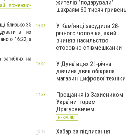
жителів "подарували"
ий пожежно-
шахраям 60 тисяч гривень
щі близько 35
У Камʼянці засудили 28-
15:06
ідувати в тих
річного чоловіка, який
ано о 16:22, а
вчиняв насильство
стосовно співмешканки
 загиблих на
У Дунаївцях 21-річна
15:00
дівчина двічі обікрала
магазин цифрової техніки
Прощання із Захисником
14:53
України Ігорем
Драгусевичем
НЕКРОЛОГ
Хабар за підписання
10:18