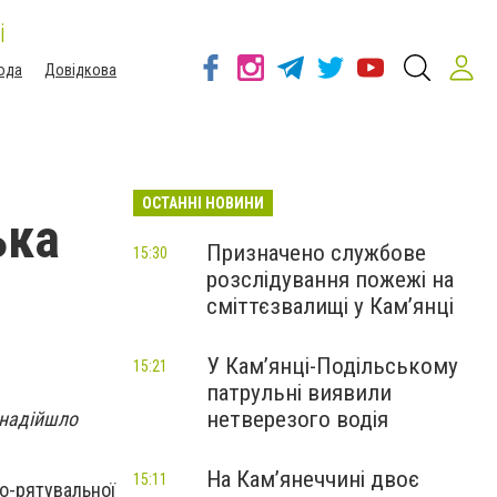
і
ода
Довідкова
ОСТАННІ НОВИНИ
ька
Призначено службове
15:30
розслідування пожежі на
сміттєзвалищі у Кам’янці
У Кам’янці-Подільському
15:21
патрульні виявили
нетверезого водія
 надійшло
На Камʼянеччині двоє
15:11
о-рятувальної