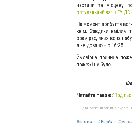
частини та місцеву п
рятувальний загін
ГУ ДСН
На момент прибуття вогн
кв.м. Завдяки вмілим 
розмірах, яких вона наб
ліквідовано – о 16:25.
Ймовірна причина поже
пожежі не було.
Фо
Читайте також:
"Подільс
Якщо ви помітили помилку, виділіть нео
#пожежа
#Вербка
#рятув