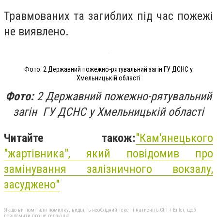
Травмованих та загиблих під час пожежі
не виявлено.
Фото: 2 Державний пожежно-рятувальний загін ГУ ДСНС у
Хмельницькій області
Фото:
2 Державний пожежно-рятувальний
загін ГУ ДСНС у Хмельницькій області
Читайте також:
"
Кам'янецького
"жартівника", який повідомив про
замінування залізничного вокзалу,
засуджено"
Якщо ви помітили помилку, виділіть необхідний текст і натисніть Ctrl + Enter, щоб
повідомити про це редакцію