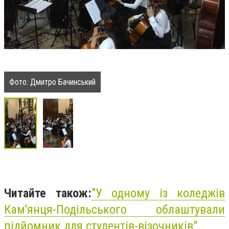
Фото: Дмитро Бачинський
Читайте також:
"
У одному із коледжів
Кам'янця-Подільського облаштували
підйомник для студентів-візочників"