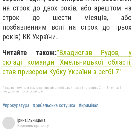
на строк до двох років, або арештом на
строк до шести місяців, або
позбавленням волі на строк до трьох
років) КК України.
Читайте також:
"
Владислав Рудов, у
складі команди Хмельницької області,
став призером Кубку України з регбі-7"
Якщо ви помітили помилку, виділіть необхідний текст і натисніть Ctrl + Enter, щоб
повідомити про це редакцію
#прокуратура
#рибальська котушка
#кримінал
Ірина Ільницька
Керівник проєкту