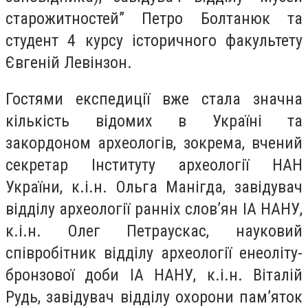
старожитностей” Петро Болтанюк та
студент 4 курсу історичного факультету
Євгеній Левінзон.
Гостями експедиції вже стала значна
кількість відомих в Україні та
закордоном археологів, зокрема, вчений
секретар Інституту археології НАН
України, к.і.н. Ольга Манігда, завідувач
відділу археології ранніх слов’ян ІА НАНУ,
к.і.н. Олег Петраускас, науковий
співробітник відділу археології енеоліту-
бронзової доби ІА НАНУ, к.і.н. Віталій
Рудь, завідувач відділу охорони пам’яток