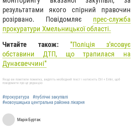
моніторингу вказаної закупівлі, за
результатами якого спірний правочин
розірвано. Повідомляє
прес-служба
прокуратури Хмельницької області.
Читайте також:
"Поліція з'ясовує
обставини ДТП, що трапилася на
Дунаєвеччині"
Якщо ви помітили помилку, виділіть необхідний текст і натисніть Ctrl + Enter, щоб
повідомити про це редакцію
#прокуратура
#публічні закупівлі
#новоушицька центральна районна лікарня
Марія Буртак