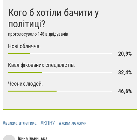
Кого б хотіли бачити у
політиці?
проголосувало 148 відвідувачів
Нові обличчя.
20,9%
Кваліфікованих спеціалістів.
32,4%
Чесних людей.
46,6%
#важка атлетика
#КПНУ
#жим лежачи
Ірина Ільницька