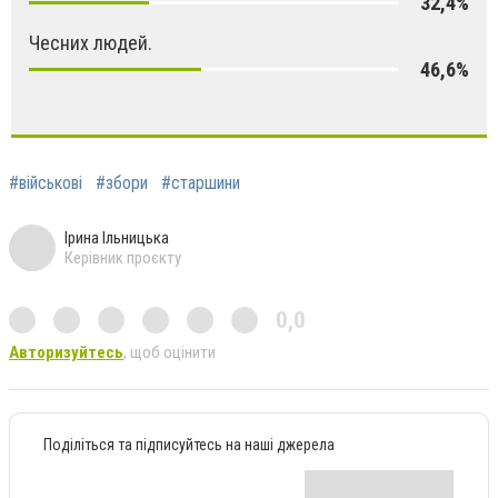
32,4%
Чесних людей.
46,6%
#військові
#збори
#старшини
Ірина Ільницька
Керівник проєкту
0,0
Авторизуйтесь
, щоб оцінити
Поділіться та підписуйтесь на наші джерела