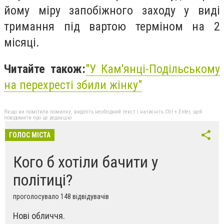
йому міру запобіжного заходу у виді
тримання під вартою терміном на 2
місяці.
Читайте також:
"У Кам'янці-Подільському
на перехресті збили жінку"
Якщо ви помітили помилку, виділіть необхідний текст і натисніть Ctrl + Enter, щоб
повідомити про це редакцію
ГОЛОС МІСТА
Кого б хотіли бачити у
політиці?
проголосувало 148 відвідувачів
Нові обличчя.