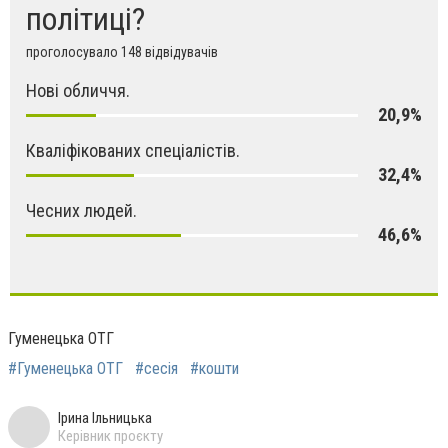
політиці?
проголосувало 148 відвідувачів
Нові обличчя.
20,9%
Кваліфікованих спеціалістів.
32,4%
Чесних людей.
46,6%
Гуменецька ОТГ
#Гуменецька ОТГ
#сесія
#кошти
Ірина Ільницька
Керівник проєкту