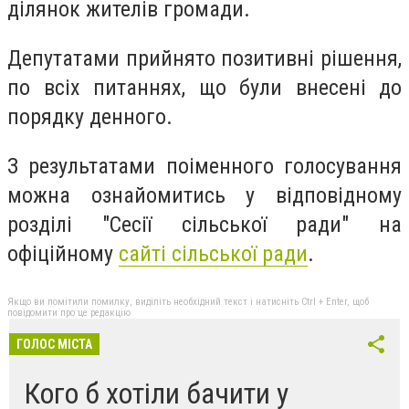
ділянок жителів громади.
Депутатами прийнято позитивні рішення,
по всіх питаннях, що були внесені до
порядку денного.
З результатами поіменного голосування
можна ознайомитись у відповідному
розділі "Сесії сільської ради" на
офіційному
сайті сільської ради
.
Якщо ви помітили помилку, виділіть необхідний текст і натисніть Ctrl + Enter, щоб
повідомити про це редакцію
ГОЛОС МІСТА
Кого б хотіли бачити у