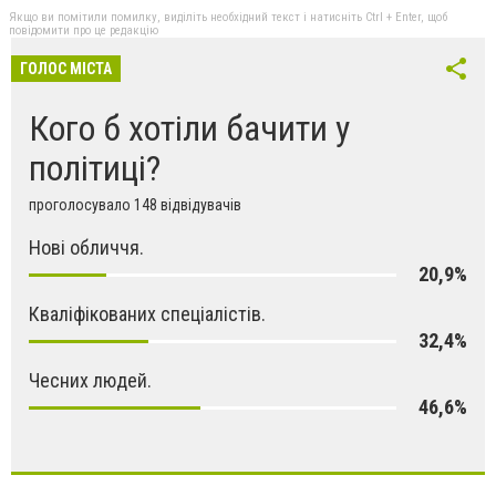
Якщо ви помітили помилку, виділіть необхідний текст і натисніть Ctrl + Enter, щоб
повідомити про це редакцію
ГОЛОС МІСТА
Кого б хотіли бачити у
політиці?
проголосувало 148 відвідувачів
Нові обличчя.
20,9%
Кваліфікованих спеціалістів.
32,4%
Чесних людей.
46,6%