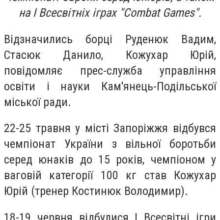
на І Всесвітніх іграх "Combat Games".
Відзначились борці Руденюк Вадим,
Стасюк Данило, Кожухар Юрій,
повідомляє прес-служба управління
освіти і науки Кам'янець-Подільської
міської ради.
22-25 травня у місті Запоріжжя відбувся
чемпіонат України з вільної боротьби
серед юнаків до 15 років, чемпіоном у
ваговій категорії 100 кг став Кожухар
Юрій (тренер Костинюк Володимир).
18-19 червня відбулися І Всесвітні ігри