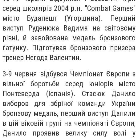
серед школярів 2004 р.н. "Combat Games"
місто Будапешт (Угорщина). Перший
виступ Руденюка Вадима на світовому
рівні, й завойована медаль бронзового
ґатунку. Підготував бронзового призера
тренер Негода Валентин.
3-9 червня відбувся Чемпіонат Європи з
вільної боротьби серед юніорів місто
Понтеверда (Іспанія). Стасюк Данило
виборов для збріної команди України
бронзову медаль, перший виступ Данили
в цій віковій групі на чемпіонаті Європи,
Данило проявив велику силу волі у