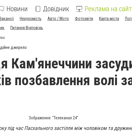
Новини
Довідник
Реклама на сайт
Вакансії
Нерухомість
Авто / Мото
Фотозвіти
Карта міста
Пог
ник
Питання-Відповідь
тво
дійне джерело
 Кам'янеччини засуд
ів позбавлення волі з
Зображення: "Телеканал 24"
оку під час Пасхального застілля між чоловіком та дружи