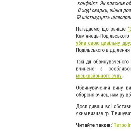
конфлікт. Як пояснив о
В ході сварки, жінка роз
їй шістнадцять цілеспря
Нагадаємо, що раніше
"
Кам‘янець-Подільського
убив свою цивільну др
Подільського відділення п
Такі дії обвинуваченого
вчинене з особливо
міськрайонного суду
.
Обвинувачений вину ви
обороняючись, наміру вб
Дослідивши всі обстави
яким визнав гр. Т винува
Читайте також:
"Петро І