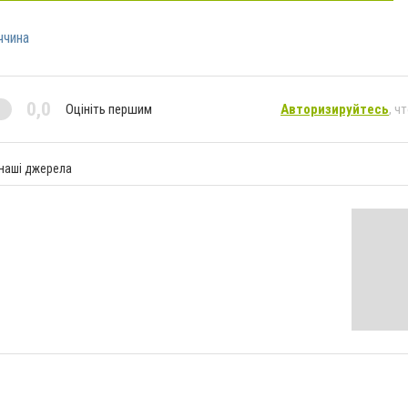
ччина
0,0
Оцініть першим
Авторизируйтесь
, ч
 наші джерела