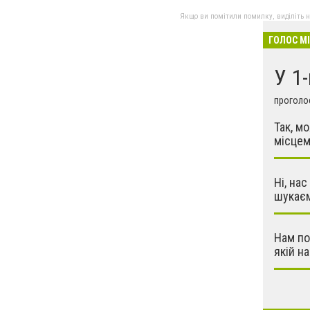
Якщо ви помітили помилку, виділіть нео
ГОЛОС М
У 1
проголос
Так, м
місцем
Ні, на
шукаєм
Нам по
якій н