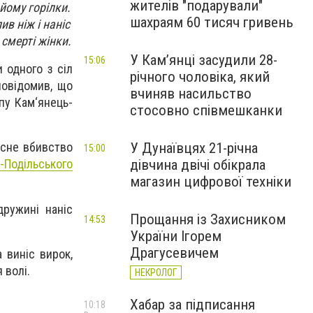
жителів "подарували"
йому горілки.
шахраям 60 тисяч гривень
ив ніж і наніс
смерті жінки.
У Камʼянці засудили 28-
15:06
и одного з сіл
річного чоловіка, який
повідомив, що
вчиняв насильство
пу Кам‘янець-
стосовно співмешканки
У Дунаївцях 21-річна
мисне вбивство
15:00
дівчина двічі обікрала
-Подільського
магазин цифрової техніки
ружині наніс
Прощання із Захисником
14:53
України Ігорем
Драгусевичем
 виніс вирок,
 волі.
НЕКРОЛОГ
Хабар за підписання
10:18