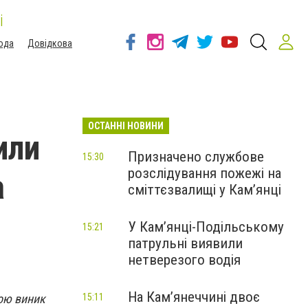
і
ода
Довідкова
ОСТАННІ НОВИНИ
или
Призначено службове
15:30
розслідування пожежі на
а
сміттєзвалищі у Кам’янці
У Кам’янці-Подільському
15:21
патрульні виявили
нетверезого водія
На Камʼянеччині двоє
ною виник
15:11