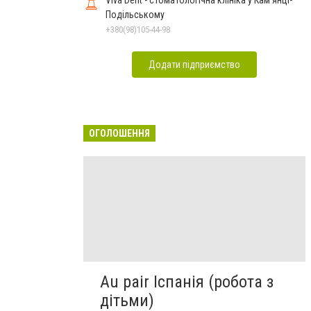
Viva Dent - стоматологічна клініка у Кам'янці-
Подільському
+380(98)105-44-98
Додати підприємство
ОГОЛОШЕННЯ
Au pair Іспанія (робота з
дітьми)