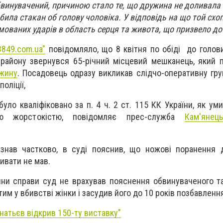
бвинувачений, причиною стало те, що дружина не доливала 
била стакан об голову чоловіка. У відповідь на що той схоп
мованих ударів в область серця та живота, що призвело до 
3849.com.ua"
повідомляло, що
8 квітня по обіді до голов
 району звернувся 65-річний місцевий мешканець, який 
ужину
.
Посадовець одразу викликав слідчо-оперативну гру
оліції,
 було кваліфіковано за п. 4 ч. 2 ст. 115 КК України, як у
ю жорстокістю, повідомляє прес-служба
Кам'янець
знав частково, в суді пояснив, що ножові поранення д
ивати не мав.
ни справи суд не врахував пояснення обвинуваченого та
тим у вбивстві жінки і засудив його до 10 років позбавлення
гнатьєв відкрив 150-ту виставку"