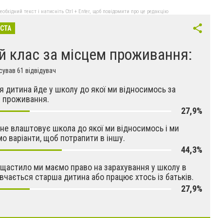
бхідний текст і натисніть Ctrl + Enter, щоб повідомити про це редакцію
ІСТА
-й клас за місцем проживання:
ував 61 відвідувач
оя дитина йде у школу до якої ми відносимось за
 проживання.
27,9%
с не влаштовує школа до якої ми відносимось і ми
о варіанти, щоб потрапити в іншу.
44,3%
щастило ми маємо право на зарахування у школу в
авчається старша дитина або працює хтось із батьків.
27,9%