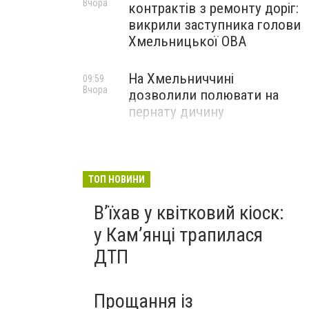
Вчора
контрактів з ремонту доріг:
викрили заступника голови
Хмельницької ОВА
На Хмельниччині
09:59
Вчора
дозволили полювати на
пернату дичину
ТОП НОВИНИ
Вʼїхав у квітковий кіоск:
у Камʼянці трапилася
ДТП
Прощання із