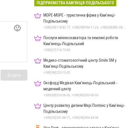
ПІДПРИЄМСТВА КАМ'ЯНЦЯ-ПОДІЛЬСЬКОГО
МОРЕ-МОРЕ - туристична фірма у Кам’янці-
Подільському
🙂
+380(68)118-82-77, +380(98)994-11-24, +380(68)882-38-28
Послуги мініекскаватора та земляні роботи
Кам'янець-Подільський
+380(67)716-75-60
Медико-стоматологічний центр Smile SM у
Кам’янці-Подільському
+380(98)220-10-02
Додати
Оксфорд Медікал Кам’янець-Подільський -
медичний центр
+380(68)330-06-36, +380(80)030-06-36
Центр розвитку дитини Мері Поппінс у Кам'янці-
Подільському
+380(50)541-88-71, +380(96)954-64-94