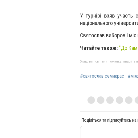
У турнірі взяв участь 
національного університе
Святослав виборов І місц
Читайте також:
"До Кам'
Якщо ви помітили помилку, виділіть нео
#святослав семикрас
#між
Поділіться та підписуйтесь на