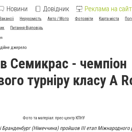
Новини
Довідник
Реклама на сайт
Вакансії
Нерухомість
Авто / Мото
Фотозвіти
Карта міста
Пог
ник
Питання-Відповідь
en
дійне джерело
в Семикрас - чемпіон
вого турніру класу А R
Фото та матеріал: прес-центр КПНУ
ті Бранденбург (Німеччина) пройшов ІІІ етап Міжнародного