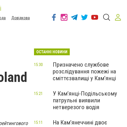
і
ода
Довідкова
ОСТАННІ НОВИНИ
Призначено службове
15:30
розслідування пожежі на
oland
сміттєзвалищі у Кам’янці
У Кам’янці-Подільському
15:21
патрульні виявили
нетверезого водія
На Камʼянеччині двоє
 рейтингового
15:11