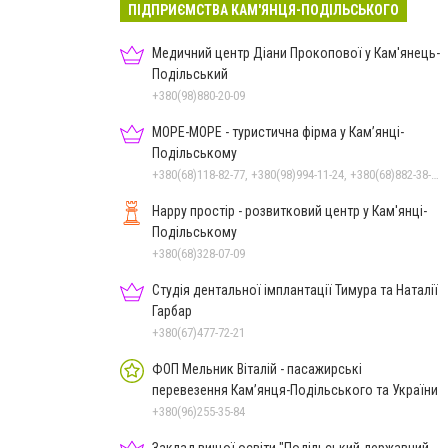
ПІДПРИЄМСТВА КАМ'ЯНЦЯ-ПОДІЛЬСЬКОГО
Медичний центр Діани Прокопової у Кам'янець-
Подільський
+380(98)880-20-09
МОРЕ-МОРЕ - туристична фірма у Кам’янці-
Подільському
+380(68)118-82-77, +380(98)994-11-24, +380(68)882-38-28
Happy простір - розвитковий центр у Кам'янці-
Подільському
+380(68)328-07-09
Студія дентальної імплантації Тимура та Наталії
Гарбар
+380(67)477-72-21
ФОП Мельник Віталій - пасажирські
перевезення Кам’янця-Подільського та України
+380(96)255-35-84