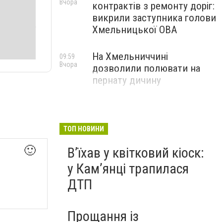
Вчора
контрактів з ремонту доріг:
викрили заступника голови
Хмельницької ОВА
На Хмельниччині
09:59
Вчора
дозволили полювати на
пернату дичину
ТОП НОВИНИ
🙂
Вʼїхав у квітковий кіоск:
у Камʼянці трапилася
ДТП
Прощання із