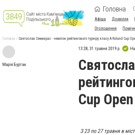
Головна
Афіша
Дозвілля
Оголошення
Поміч
Головна
Святослав Семикрас - чемпіон рейтингового турніру класу А Roland Cup Op
13:28, 31 травня 2019 р.
На
Святосла
Марія Буртак
рейтинго
Cup Open
З 23 по 27 травня в міс