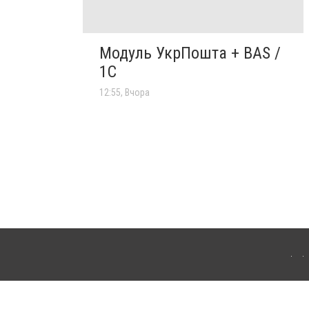
Модуль УкрПошта + BAS /
1C
12:55, Вчора
'янця-Подільського. Для інтернет-видань обов'язкове розміщення прямого,
аконом.