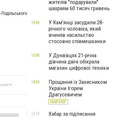
жителів "подарували"
шахраям 60 тисяч гривень
-Подільського
У Камʼянці засудили 28-
15:06
річного чоловіка, який
вчиняв насильство
стосовно співмешканки
У Дунаївцях 21-річна
15:00
дівчина двічі обікрала
магазин цифрової техніки
Прощання із Захисником
14:53
 оцінити
України Ігорем
Драгусевичем
НЕКРОЛОГ
Хабар за підписання
10:18