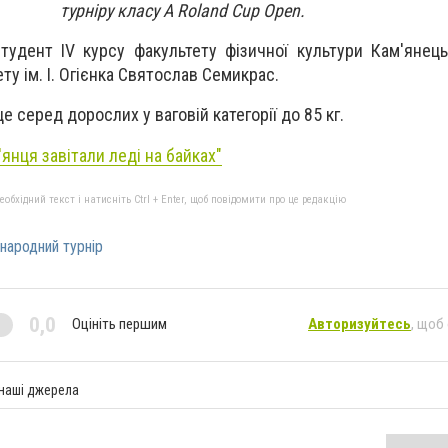
турніру класу А Roland Cup Open.
студент ІV курсу факультету фізичної культури Кам'янець
ту ім. І. Огієнка Святослав Семикрас.
е серед дорослих у ваговій категорії до 85 кг.
янця завітали леді на байках"
бхідний текст і натисніть Ctrl + Enter, щоб повідомити про це редакцію
народний турнір
0,0
Оцініть першим
Авторизуйтесь
, щоб
 наші джерела