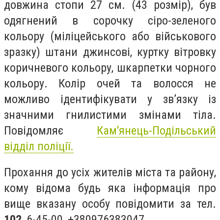
довжина стопи 27 см. (43 розмір), був
одягнений в сорочку сіро-зеленого
кольору (міліцейського або військового
зразку) штани джинсові, куртку вітровку
коричневого кольору, шкарпетки чорного
кольору. Колір очей та волосся не
можливо ідентифікувати у зв’язку із
значними гнилистими змінами тіла.
Повідомляє
Кам'янець-Подільський
відділ поліції.
Прохання до усіх жителів міста та району,
кому відома будь яка інформація про
вище вказану особу повідомити за тел.
102
, 6-45-00, +380976383047.