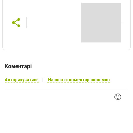
Коментарі
Авторизуватись
Написати коментар анонімно
🙂