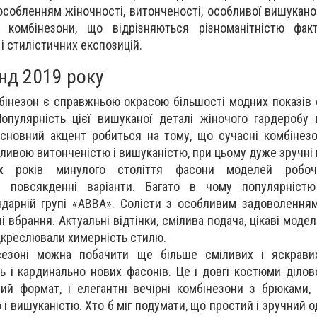
особленням жіночності, витонченості, особливої ​​вишукан
і комбінезони, що відрізняються різноманітністю факт
і стилістичних експозицій.
нд 2019 року
мбінезон є справжньою окрасою більшості модних показів 
 Популярність цієї вишуканої деталі жіночого гардеробу
Основний акцент робиться на тому, що сучасні комбінез
ливою витонченістю і вишуканістю, при цьому дуже зручні в
 років минулого століття фасони моделей робоч
 повсякденні варіанти. Багато в чому популярніст
ндарній групі «ABBA». Солісти з особливим задоволення
і вбрання. Актуальні відтінки, смілива подача, цікаві моде
дкреслювали химерність стилю.
езоні можна побачити ще більше сміливих і яскравих
ь і кардинально нових фасонів. Це і довгі костюми ділово
ий формат, і елегантні вечірні комбінезони з брюками,
 вишуканістю. Хто б міг подумати, що простий і зручний о