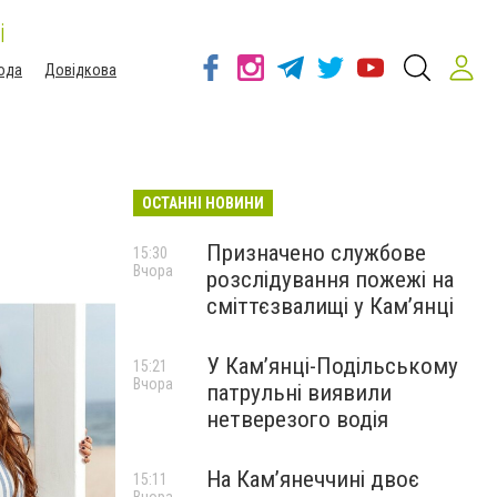
і
ода
Довідкова
ОСТАННІ НОВИНИ
Призначено службове
15:30
Вчора
розслідування пожежі на
сміттєзвалищі у Кам’янці
У Кам’янці-Подільському
15:21
Вчора
патрульні виявили
нетверезого водія
На Камʼянеччині двоє
15:11