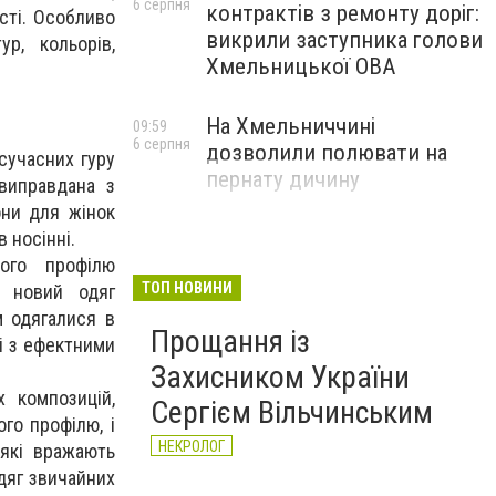
6 серпня
контрактів з ремонту доріг:
ості. Особливо
викрили заступника голови
ур, кольорів,
Хмельницької ОВА
На Хмельниччині
09:59
6 серпня
дозволили полювати на
сучасних гуру
пернату дичину
 виправдана з
они для жінок
 носінні.
ого профілю
ТОП НОВИНИ
ю новий одяг
м одягалися в
Прощання із
лі з ефектними
Захисником України
 композицій,
Сергієм Вільчинським
го профілю, і
НЕКРОЛОГ
 які вражають
дяг звичайних