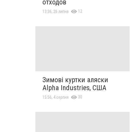
отходов
12
13:36, 26 липня
Зимові куртки аляски
Alpha Industries, США
30
15:56, 4 серпня