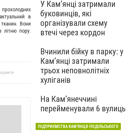
У Кам’янці затримали
я прохолодних
буковинців, які
актуальний в
організували схему
 тканин. Вони
в літню пору.
втечі через кордон
Вчинили бійку в парку: у
Кам’янці затримали
трьох неповнолітніх
 оцінити
хуліганів
На Камʼянеччині
перейменували 6 вулиць
ПІДПРИЄМСТВА КАМ'ЯНЦЯ-ПОДІЛЬСЬКОГО