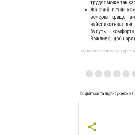
трудяг може так к
Жіночий літній ко
вечорів краще ви
найспекотніші дні
будуть і комфортн
Важливо, щоб наряд
Якщо ви помітили помилку, виділіть нео
Поділіться та підписуйтесь на