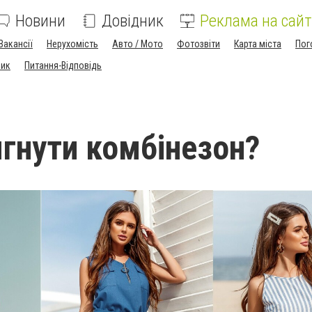
Новини
Довідник
Реклама на сайт
Вакансії
Нерухомість
Авто / Мото
Фотозвіти
Карта міста
Пог
ник
Питання-Відповідь
ягнути комбінезон?