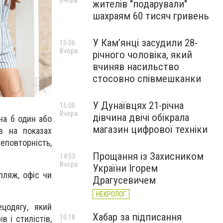
Вчора
жителів "подарували"
шахраям 60 тисяч гривень
У Камʼянці засудили 28-
15:06
Вчора
річного чоловіка, який
вчиняв насильство
стосовно співмешканки
У Дунаївцях 21-річна
15:00
Вчора
дівчина двічі обікрала
ча б один або
магазин цифрової техніки
в на показах
еповторність,
Прощання із Захисником
14:53
Вчора
України Ігорем
пляж, офіс чи
Драгусевичем
НЕКРОЛОГ
цодягу, який
Хабар за підписання
10:18
 і стилістів,