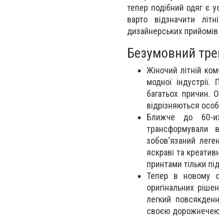
тепер подібний одяг є у
варто відзначити літн
дизайнерських прийомів 
Безумовний тре
Жіночий літній ко
модної індустрії.
багатьох причин. 
відрізняються особ
Ближче до 60-их
трансформували в
зобов'язаний леге
яскраві та креативн
принтами тільки пі
Тепер в новому с
оригінальних рішен
легкий повсякденн
своєю дорожнечею і