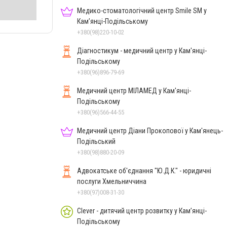
Медико-стоматологічний центр Smile SM у
Кам’янці-Подільському
+380(98)220-10-02
Діагностикум - медичний центр у Кам'янці-
Подільському
+380(96)896-79-69
Медичний центр МІЛАМЕД у Кам'янці-
Подільському
+380(96)566-44-55
Медичний центр Діани Прокопової у Кам'янець-
Подільський
+380(98)880-20-09
Адвокатське об'єднання "Ю.Д.К." - юридичні
послуги Хмельниччина
+380(97)008-31-30
Clever - дитячий центр розвитку у Кам’янці-
Подільському