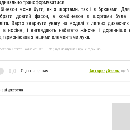
ардинально трансформуватися.
мбінезон може бути, як з шортами, так і з брюками. Дл
брати довгий фасон, а комбінезон з шортами буде 
 літа. Варто звернути увагу на моделі з легких дихаючих
і в носінні, і виглядають набагато жіночні і доречніше 
 гармоніював з іншими елементами лука.
бхідний текст і натисніть Ctrl + Enter, щоб повідомити про це редакцію
0,0
Оцініть першим
Авторизуйтесь
, щоб
 наші джерела