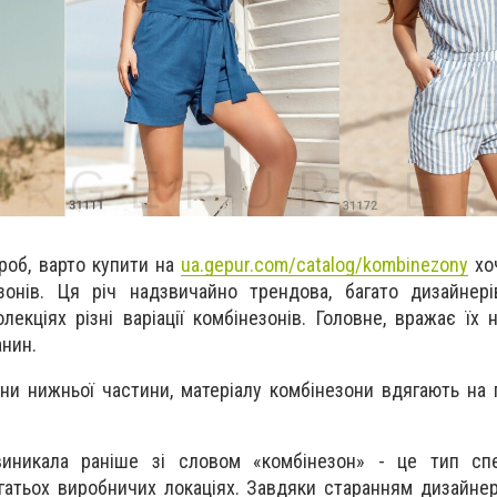
роб, варто купити на
ua.gepur.com/catalog/kombinezony
хо
зонів. Ця річ надзвичайно трендова, багато дизайнері
екціях різні варіації комбінезонів. Головне, вражає їх н
анин.
ни нижньої частини, матеріалу комбінезони вдягають на 
виникала раніше зі словом «комбінезон» - це тип спе
атьох виробничих локаціях. Завдяки старанням дизайнерів