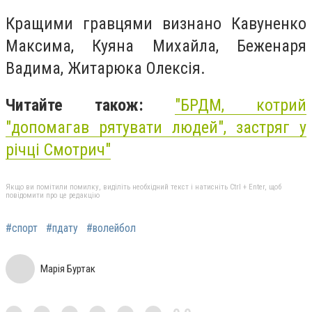
Кращими гравцями визнано Кавуненко
Максима, Куяна Михайла, Беженаря
Вадима, Житарюка Олексія.
Читайте також:
"БРДМ, котрий
"допомагав рятувати людей", застряг у
річці Смотрич"
Якщо ви помітили помилку, виділіть необхідний текст і натисніть Ctrl + Enter, щоб
повідомити про це редакцію
#спорт
#пдату
#волейбол
Марія Буртак