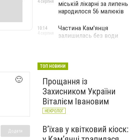
4 серпня
міській лікарні за липень
народилося 56 малюків
Частина Кам'янця
10:14
4 серпня
залишилась без води
ТОП НОВИНИ
🙂
Прощання із
Захисником України
Віталієм Івановим
НЕКРОЛОГ
Вʼїхав у квітковий кіоск:
Додати
у Камʼянці трапилася