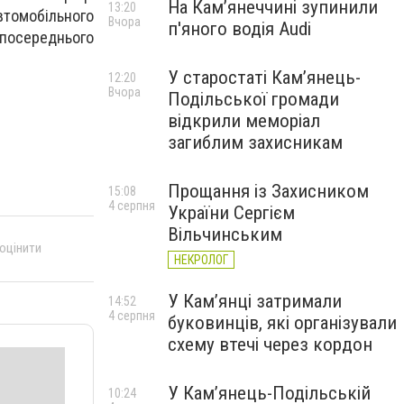
На Камʼянеччині зупинили
13:20
втомобільного
Вчора
п'яного водія Audi
зпосереднього
У старостаті Кам’янець-
12:20
Вчора
Подільської громади
відкрили меморіал
загиблим захисникам
Прощання із Захисником
15:08
4 серпня
України Сергієм
Вільчинським
 оцінити
НЕКРОЛОГ
У Кам’янці затримали
14:52
4 серпня
буковинців, які організували
схему втечі через кордон
У Кам’янець-Подільській
10:24