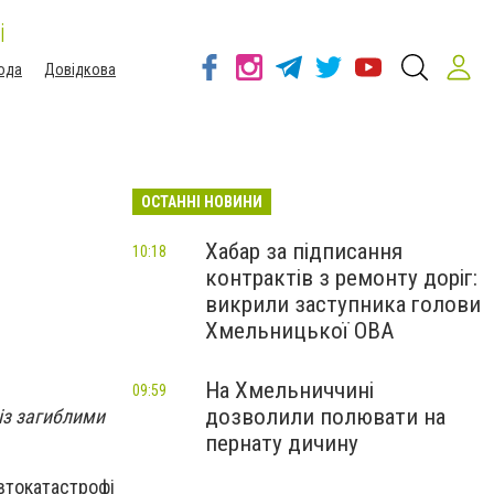
і
ода
Довідкова
ОСТАННІ НОВИНИ
Хабар за підписання
10:18
контрактів з ремонту доріг:
викрили заступника голови
Хмельницької ОВА
На Хмельниччині
09:59
дозволили полювати на
 із загиблими
пернату дичину
автокатастрофі