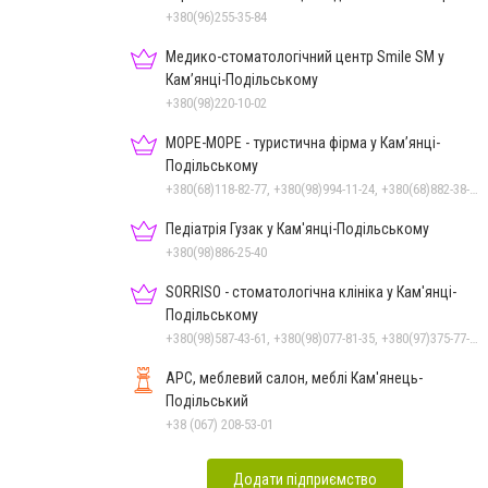
+380(96)255-35-84
Медико-стоматологічний центр Smile SM у
Кам’янці-Подільському
+380(98)220-10-02
МОРЕ-МОРЕ - туристична фірма у Кам’янці-
Подільському
+380(68)118-82-77, +380(98)994-11-24, +380(68)882-38-28
Педіатрія Гузак у Кам'янці-Подільському
+380(98)886-25-40
SORRISO - стоматологічна клініка у Кам'янці-
Подільському
+380(98)587-43-61, +380(98)077-81-35, +380(97)375-77-72, +380(97)982-31-07
АРС, меблевий салон, меблі Кам'янець-
Подільський
+38 (067) 208-53-01
Додати підприємство