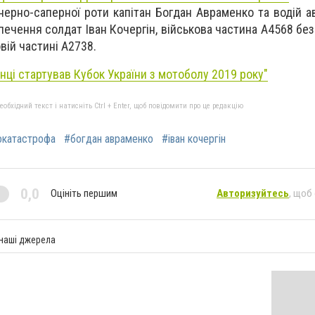
нерно-саперної роти капітан Богдан Авраменко та водій а
печення солдат Іван Кочергін, військова частина А4568 бе
вій частині А2738.
янці стартував Кубок України з мотоболу 2019 року"
бхідний текст і натисніть Ctrl + Enter, щоб повідомити про це редакцію
окатастрофа
#богдан авраменко
#іван кочергін
0,0
Оцініть першим
Авторизуйтесь
, щоб
 наші джерела