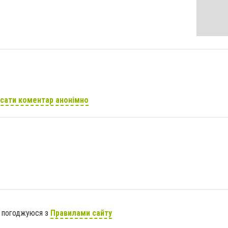
сати коментар анонімно
я погоджуюся з
Правилами сайту