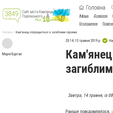
Головна
Афіша
Дозвілля
Оголошення
Поміч
Головна
Кам'янець попрощається із загиблими героями
20:14, 13 травня 2019 р.
На
Кам'янец
Марія Буртак
загиблим
Завтра, 14 травня, із 0
Раніше повідомлялося,