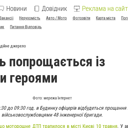
Новини
Довідник
Реклама на сайт
Вакансії
Нерухомість
Авто / Мото
Фотозвіти
Карта міста
Пог
ник
Питання-Відповідь
дійне джерело
ь попрощається із
и героями
Фото: мережа Інтернет
8:30 до 09:30 год. в Будинку офіцерів відбудеться прощання
військовослужбовцями 48 інженерної бригади.
що моторошне ДТП трапилося в місті Києві 10 травня
. У 