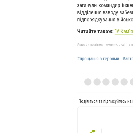
загинули командир інже
відділення взводу забез
підпорядкування військо
Читайте також:
"У Кам'
Якщо ви помітили помилку, виділіть нео
#прощання з героями
#авт
Поділіться та підписуйтесь на