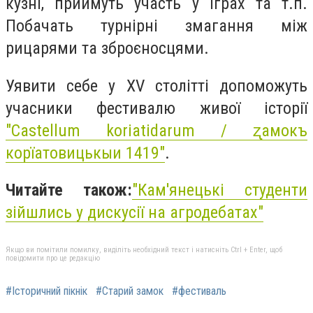
кузні, приймуть участь у іграх та т.п.
Побачать турнірні змагання між
рицарями та зброєносцями.
Уявити себе у ХV столітті допоможуть
учасники фестивалю живої історії
"Castellum koriatidarum / ʐамокъ
корїатовицькыи 1419"
.
Читайте також:
"Кам'янецькі студенти
зійшлись у дискусії на агродебатах"
Якщо ви помітили помилку, виділіть необхідний текст і натисніть Ctrl + Enter, щоб
повідомити про це редакцію
#Історичний пікнік
#Старий замок
#фестиваль