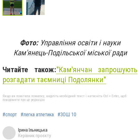
Фото:
Управління освіти і науки
Кам'янець-Подільської міської ради
Читайте також:
"Кам'янчан запрошують
розгадати таємниці Подолянки"
Якщо ви помітили помилку, виділіть необхідний текст і натисніть Ctrl + Enter, щоб
повідомити про це редакцію
#спорт
#легка атлетика
#ЗОШ 10
Ірина Ільницька
Керівник проєкту