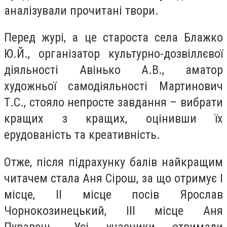
аналізували прочитані твори.
Перед журі, а це староста села Блажко
Ю.Й., організатор культурно-дозвіллєвої
діяльності Авінько А.В., аматор
художньої самодіяльності Мартинович
Т.С., стояло непросте завдання – вибрати
кращих з кращих, оцінивши їх
ерудованість та креативність.
Отже, після підрахунку балів найкращим
читачем стала Аня Сірош, за що отримує І
місце, ІІ місце посів Ярослав
Чорнокозинецький, ІІІ місце Аня
Пуравець. Усі учасники отримали