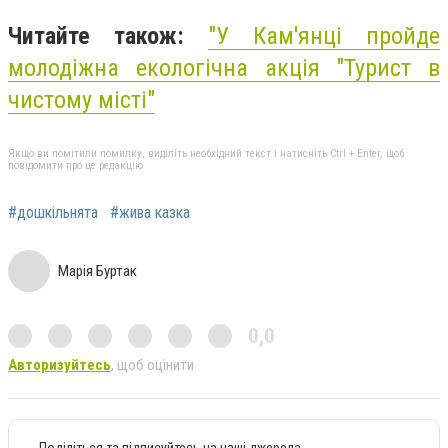
Читайте також:
"У Кам'янці пройде
молодіжна екологічна акція "Турист в
чистому місті"
Якщо ви помітили помилку, виділіть необхідний текст і натисніть Ctrl + Enter, щоб
повідомити про це редакцію
#дошкільнята
#жива казка
Марія Буртак
0,0
Авторизуйтесь
, щоб оцінити
Поділіться та підписуйтесь на наші джерела