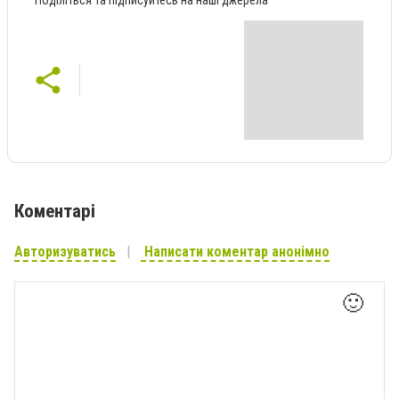
Коментарі
Авторизуватись
Написати коментар анонімно
🙂