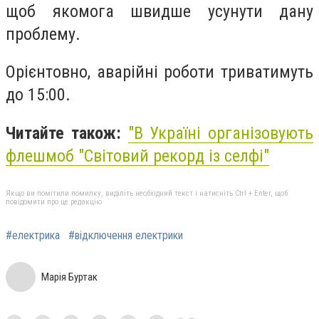
щоб якомога швидше усунути дану
проблему.
Орієнтовно, аварійні роботи триватимуть
до 15:00.
Читайте також:
"В Україні організовують
флешмоб "Світовий рекорд із селфі"
Якщо ви помітили помилку, виділіть необхідний текст і натисніть Ctrl + Enter, щоб
повідомити про це редакцію
#електрика
#відключення електрики
Марія Буртак