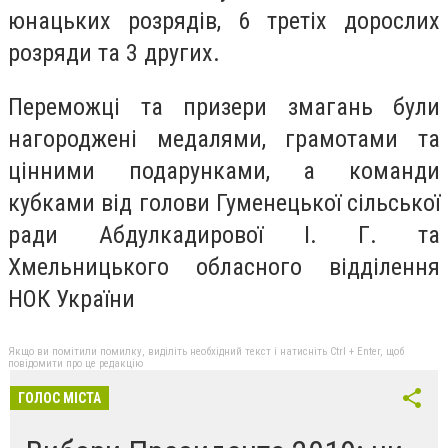
юнацьких розрядів, 6 третіх дорослих
розряди та 3 других.
Переможці та призери змагань були
нагороджені медалями, грамотами та
цінними подарунками, а команди
кубками від голови Гуменецької сільської
ради Абдулкадирової І. Г. та
Хмельницького обласного відділення
НОК України
Якщо ви помітили помилку, виділіть необхідний текст і натисніть Ctrl + Enter, щоб
повідомити про це редакцію
ГОЛОС МІСТА