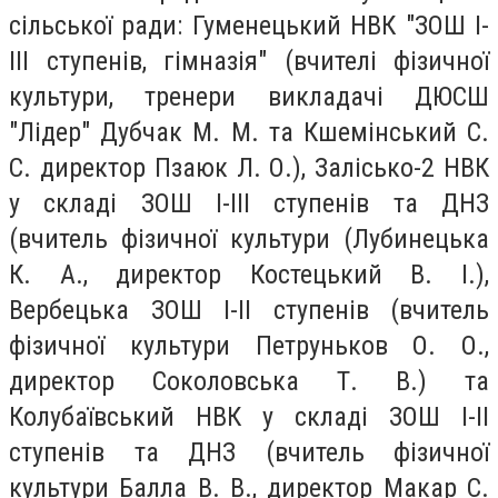
сільської ради: Гуменецький НВК "ЗОШ І-
ІІІ ступенів, гімназія" (вчителі фізичної
культури, тренери викладачі ДЮСШ
"Лідер" Дубчак М. М. та Кшемінський С.
С. директор Пзаюк Л. О.), Залісько-2 НВК
у складі ЗОШ І-ІІІ ступенів та ДНЗ
(вчитель фізичної культури (Лубинецька
К. А., директор Костецький В. І.),
Вербецька ЗОШ І-ІІ ступенів (вчитель
фізичної культури Петруньков О. О.,
директор Соколовська Т. В.) та
Колубаївський НВК у складі ЗОШ І-ІІ
ступенів та ДНЗ (вчитель фізичної
культури Балла В. В., директор Макар С.