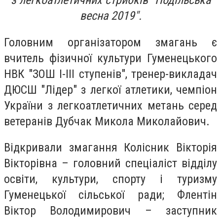
з легкоатлетичних стрибків "Подільська
весна 2019".
Головним організатором змагань є
вчитель фізичної культури Гуменецького
НВК "ЗОШ І-ІІІ ступенів", тренер-викладач
ДЮСШ "Лідер" з легкої атлетики, чемпіон
України з легкоатлетичних метань серед
ветеранів Дубчак Микола Миколайович.
Відкривали змагання Колісник Вікторія
Вікторівна – головний спеціаліст відділу
освіти, культури, спорту і туризму
Гуменецької сільської ради; Флентін
Віктор Володимирович – заступник