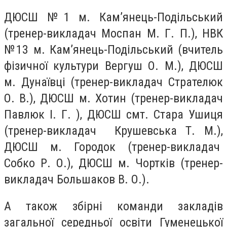
ДЮСШ №1 м. Кам’янець-Подільський
(тренер-викладач Моспан М. Г. П.), НВК
№13 м. Кам’янець-Подільський (вчитель
фізичної культури Вергуш О. М.), ДЮСШ
м. Дунаївці (тренер-викладач Стрателюк
О. В.), ДЮСШ м. Хотин (тренер-викладач
Павлюк І. Г. ), ДЮСШ смт. Стара Ушиця
(тренер-викладач Крушевська Т. М.),
ДЮСШ м. Городок (тренер-викладач
Собко Р. О.), ДЮСШ м. Чортків (тренер-
викладач Большаков В. О.).
А також збірні команди закладів
загальної середньої освіти Гуменецької