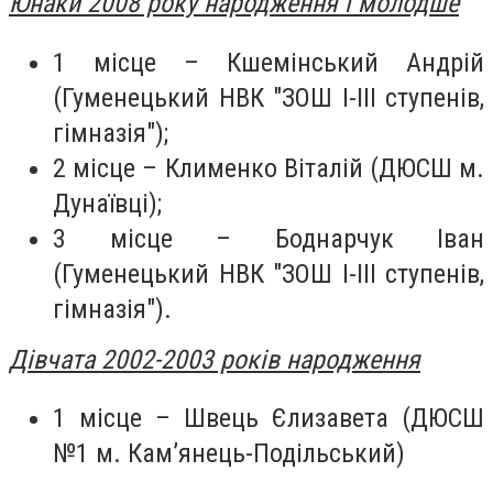
Юнаки 2008 року народження і молодше
1 місце – Кшемінський Андрій
(Гуменецький НВК "ЗОШ І-ІІІ ступенів,
гімназія");
2 місце – Клименко Віталій (ДЮСШ м.
Дунаївці);
3 місце – Боднарчук Іван
(Гуменецький НВК "ЗОШ І-ІІІ ступенів,
гімназія").
Дівчата 2002-2003 років народження
1 місце – Швець Єлизавета (ДЮСШ
№1 м. Кам’янець-Подільський)