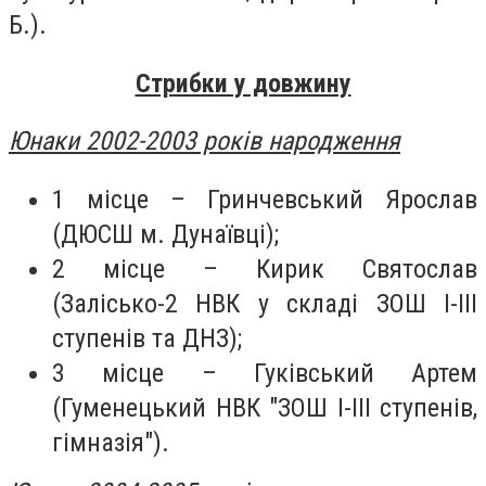
Б.).
Стрибки у довжину
Юнаки 2002-2003 років народження
1 місце – Гринчевський Ярослав
(ДЮСШ м. Дунаївці);
2 місце – Кирик Святослав
(Залісько-2 НВК у складі ЗОШ І-ІІІ
ступенів та ДНЗ);
3 місце – Гуківський Артем
(Гуменецький НВК "ЗОШ І-ІІІ ступенів,
гімназія").