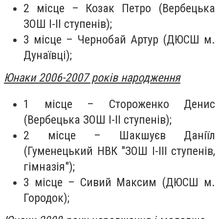
2 місце – Козак Петро (Вербецька
ЗОШ І-ІІ ступенів);
3 місце – Чернобай Артур (ДЮСШ м.
Дунаївці);
Юнаки 2006-2007 років народження
1 місце – Стороженко Денис
(Вербецька ЗОШ І-ІІ ступенів);
2 місце – Шакшуєв Даніїл
(Гуменецький НВК "ЗОШ І-ІІІ ступенів,
гімназія");
3 місце – Сивий Максим (ДЮСШ м.
Городок);