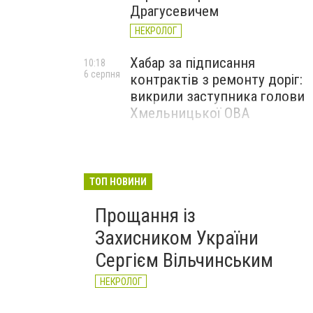
Драгусевичем
НЕКРОЛОГ
Хабар за підписання
10:18
6 серпня
контрактів з ремонту доріг:
викрили заступника голови
Хмельницької ОВА
ТОП НОВИНИ
Прощання із
Захисником України
Сергієм Вільчинським
НЕКРОЛОГ