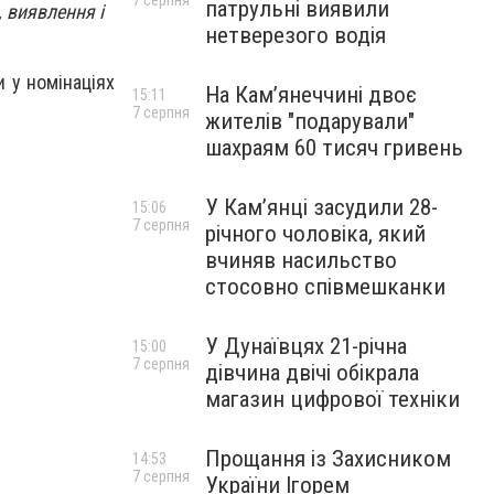
7 серпня
патрульні виявили
, виявлення і
нетверезого водія
 у номінаціях
На Камʼянеччині двоє
15:11
7 серпня
жителів "подарували"
шахраям 60 тисяч гривень
У Камʼянці засудили 28-
15:06
7 серпня
річного чоловіка, який
вчиняв насильство
стосовно співмешканки
У Дунаївцях 21-річна
15:00
7 серпня
дівчина двічі обікрала
магазин цифрової техніки
Прощання із Захисником
14:53
7 серпня
України Ігорем