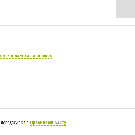
сати коментар анонімно
я погоджуюся з
Правилами сайту