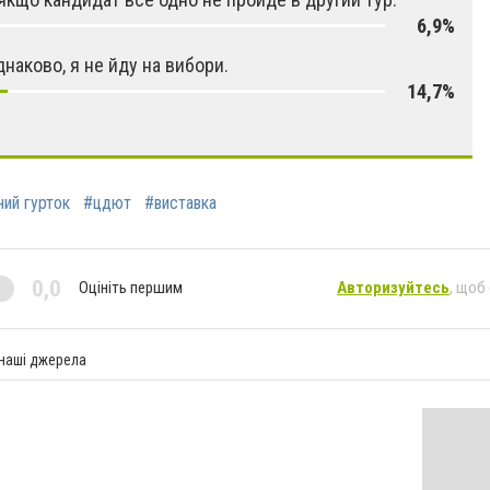
6,9%
днаково, я не йду на вибори.
14,7%
ний гурток
#цдют
#виставка
0,0
Оцініть першим
Авторизуйтесь
, щоб
 наші джерела