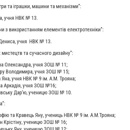
гри та іграшки, машини та механізми":
а, учня НВК № 13.
іони з використанням елементів електротехніки":
 Дениса, учня НВК № 13.
х мистецтв та сучасного дизайну":
ва Олександра, учня ЗОШ № 11;
уру Володимира, учня ЗОШ № 15;
а Яна, учня НВК № 9 ім. А.М. Трояна;
ка Аркадія, учня ЗОШ №16;
жевську Дар’ю, ученицю ЗОШ № 10.
а":
офію та Кравець Яну, учениць НВК № 9 ім. А.М.Трояна;
ан Крістіну, ученицю ЗОШ № 16;
рецьку Яну, ученицю ЗОШ № 12;