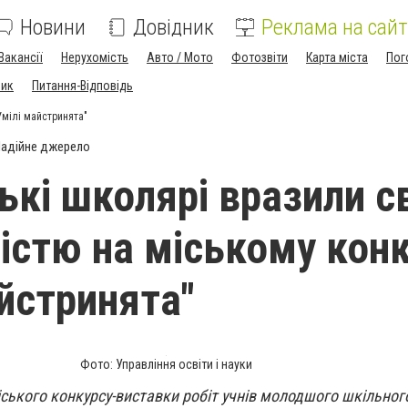
Новини
Довідник
Реклама на сайт
Вакансії
Нерухомість
Авто / Мото
Фотозвіти
Карта міста
Пог
ник
Питання-Відповідь
Умілі майстринята"
адійне джерело
ькі школярі вразили 
істю на міському конк
айстринята"
Фото: Управління освіти і науки
ського конкурсу-виставки робіт учнів молодшого шкільного 