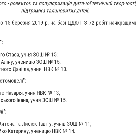
го - розвиток та популяризація дитячої технічної творчості
підтримка талановитих дітей.
о 15 березня 2019 р. на базі ЦДЮТ. З 72 робіт найкращими
":
ого Стаса, учня ЗОШ № 15;
л Аліну, ученицю ЗОШ № 15;
тного Данііла, учня НВК № 13.
кетомоделі":
го Назарія, учня НВК № 13;
вського Івана, учня ЗОШ № 15.
і":
Антона та Лисюк Тавіту, учнів ЗОШ № 11;
уйко Катерину, ученицю НВК № 14.