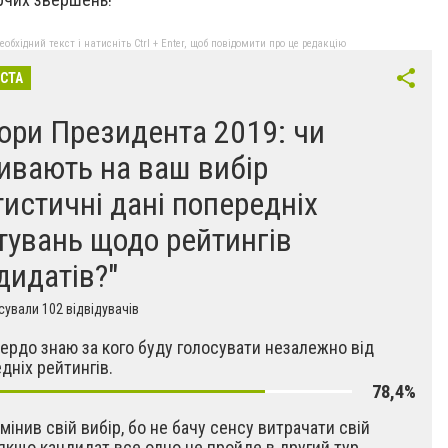
бхідний текст і натисніть Ctrl + Enter, щоб повідомити про це редакцію
ІСТА
ори Президента 2019: чи
ивають на ваш вибір
тистичні дані попередніх
тувань щодо рейтингів
дидатів?"
ували 102 відвідувачів
твердо знаю за кого буду голосувати незалежно від
дніх рейтингів.
78,4%
змінив свій вибір, бо не бачу сенсу витрачати свій
 якщо кандидат все одно не пройде в другий тур.