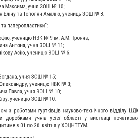
ова Максима, учня ЗОШ № 10;
ян Еліну та Тополян Амалію, учениць ЗОШ № 8.
і та паперопластики":
офію, ученицю НВК № 9 ім. А.М. Трояна;
вича Антона, учня ЗОШ № 11;
нікову Асію, ученицю ЗОШ № 6.
 Богдана, учня ЗОШ № 15;
 Олександру, ученицю НВК № 3;
вича Павла, учня ЗОШ № 10;
 Кіру, ученицю ЗОШ № 10.
ом з роботами гуртківців науково-технічного відділу Ц
и доробками учнів усієї області у виставці початково
дитиме з 01 по 26 квітня у ХОЦНТТУМ.
рчих звершень!