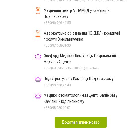
Медичний центр МІЛАМЕД у Кам'янці-
Подільському
+380(96)566-44-55
Адвокатське об'єднання "Ю.Д.К." - юридичні
послуги Хмельниччина
+380(97)008-31-30
Оксфорд Медікал Кам’янець-Подільський -
медичний центр
+380(68)330-06-36, +380(80)030-06-36
Педіатрія Гузак у Кам'янці-Подільському
+380(98)886-25-40
Медико-стоматологічний центр Smile SM у
Кам’янці-Подільському
+380(98)220-10-02
Додати підприємство