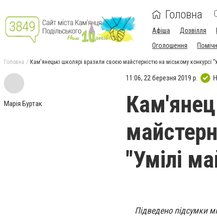
Головна
Афіша
Дозвілля
Оголошення
Поміч
Головна
Кам'янецькі школярі вразили своєю майстерністю на міському конкурсі "
11:06, 22 березня 2019 р.
Н
Кам'янец
Марія Буртак
майстерн
"Умілі м
Підведено підсумки мі