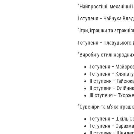
"Найпростіші механічні і
І ступеня – Чайчука Влад
"Ігри, іграшки та атракц
І ступеня – Плавуцького
"Вироби у стилі народни
І ступеня – Майоро
І ступеня – Кляпат
ІІ ступеня – Гайсюк
ІІ ступеня – Олійни
ІІІ ступеня – Тхор
"Сувеніри та м’яка іграшк
І ступеня – Шкіль С
І ступеня – Сарахм
ІІ ступеня – Шенде