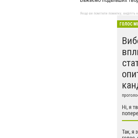
Якщо ви помітили помилку, виділіть нео
ГОЛОС М
Виб
впл
ста
опи
кан
проголос
Ні, я 
попере
Так, я 
голос,