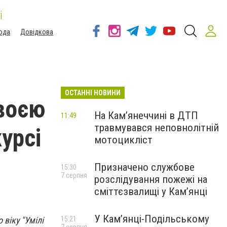
і
ода
Довідкова
ОСТАННІ НОВИНИ
своєю
На Кам’янеччині в ДТП
11:49
травмувався неповнолітній
урсі
мотоцикліст
Призначено службове
15:30
7 серпня
розслідування пожежі на
сміттєзвалищі у Кам’янці
У Кам’янці-Подільському
віку "Умілі
15:21