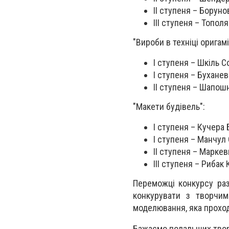
ІІ ступеня – Борун
ІІІ ступеня – Топол
"Вироби в техніці оригам
І ступеня – Шкіль С
І ступеня – Бухане
ІІ ступеня – Шапош
"Макети будівель":
І ступеня – Кучера
І ступеня – Манчул
ІІ ступеня – Марке
ІІІ ступеня – Рибак
Переможці конкурсу раз
конкурувати з творчим
моделювання, яка прохо
Бажаємо подальших тво