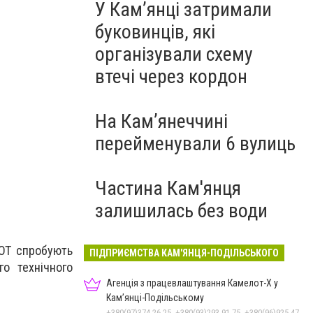
У Кам’янці затримали
буковинців, які
організували схему
втечі через кордон
На Камʼянеччині
перейменували 6 вулиць
Частина Кам'янця
залишилась без води
ДЮТ спробують
ПІДПРИЄМСТВА КАМ'ЯНЦЯ-ПОДІЛЬСЬКОГО
го технічного
Агенція з працевлаштування Камелот-Х у
Кам’янці-Подільському
+380(97)374-26-25, +380(93)293-91-75, +380(96)925-47-71, +380(73)327-54-83