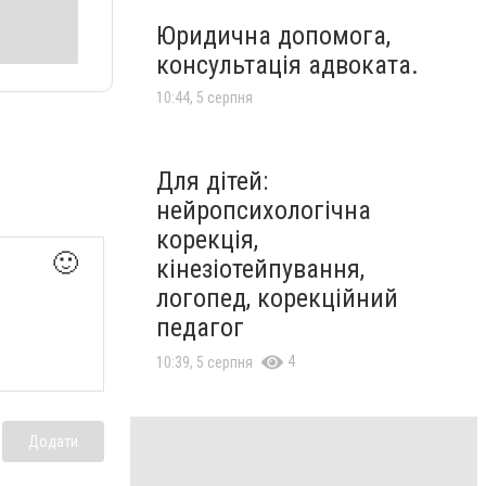
Юридична допомога,
консультація адвоката.
10:44, 5 серпня
Для дітей:
нейропсихологічна
корекція,
🙂
кінезіотейпування,
логопед, корекційний
педагог
4
10:39, 5 серпня
Додати