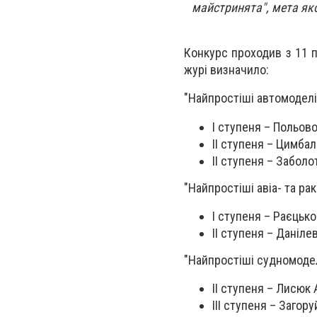
майстринята", мета яко
Конкурс проходив з 11 п
журі визначило:
"Найпростіші автомоделі
І ступеня – Польов
ІІ ступеня – Цимба
ІІ ступеня – Заболо
"Найпростіші авіа- та ра
І ступеня – Раєцько
ІІ ступеня – Даніле
"Найпростіші судномодел
ІІ ступеня – Лисюк 
ІІІ ступеня – Загор