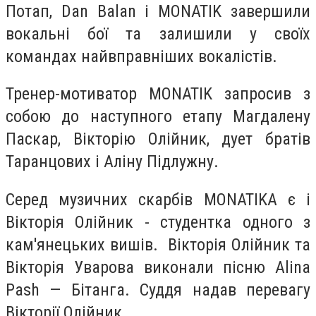
Потап, Dan Balan і MONATIK завершили
вокальні бої та залишили у своїх
командах найвправніших вокалістів.
Тренер-мотиватор MONATIK запросив з
собою до наступного етапу Магдалену
Паскар, Вікторію Олійник, дует братів
Таранцових і Аліну Підлужну.
Серед музичних скарбів MONATIKА є і
Вікторія Олійник - студентка одного з
кам'янецьких вишів. Вікторія Олійник та
Вікторія Уварова виконали пісню Alina
Pash — Бітанга. Суддя надав перевагу
Вікторії Олійник.