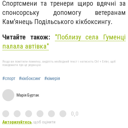
Спортсмени та тренери щиро вдячні за
спонсорську допомогу ветеранам
Кам'янець Подільського кікбоксингу.
Читайте також:
"Поблизу села Гуменці
палала автівка"
Якщо ви помітили помилку, виділіть необхідний текст і натисніть Ctrl + Enter, щоб
повідомити про це редакцію
#спорт
#кікбоксинг
#кімерія
Марія Буртак
0,0
Авторизуйтесь
, щоб оцінити