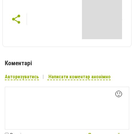
Коментарі
Авторизуватись
Написати коментар анонімно
🙂