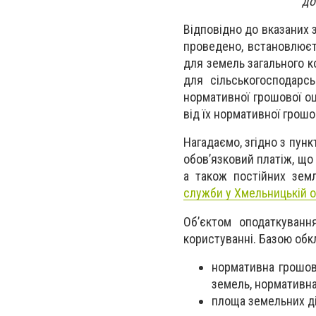
до
Відповідно до вказаних 
проведено, встановлюєть
для земель загального ко
для сільськогосподарс
нормативної грошової оці
від їх нормативної грошо
Нагадаємо, згідно з пунк
обов’язковий платіж, що
а також постійних зем
служби у Хмельницькій о
Об’єктом оподаткуванн
користуванні. Базою об
нормативна грошова
земель, нормативна
площа земельних ді