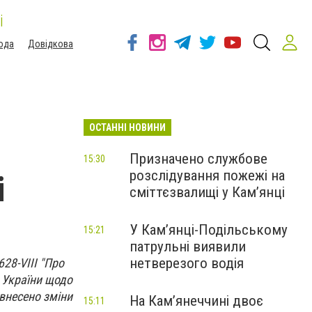
і
ода
Довідкова
ОСТАННІ НОВИНИ
Призначено службове
15:30
розслідування пожежі на
і
сміттєзвалищі у Кам’янці
У Кам’янці-Подільському
15:21
патрульні виявили
нетверезого водія
28-VIII "Про
 України щодо
 внесено зміни
На Камʼянеччині двоє
15:11