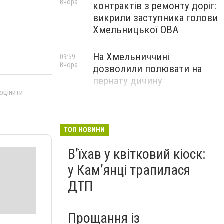
Вчора
контрактів з ремонту доріг:
викрили заступника голови
Хмельницької ОВА
На Хмельниччині
09:59
Вчора
дозволили полювати на
пернату дичину
 оцінити
ТОП НОВИНИ
Вʼїхав у квітковий кіоск:
у Камʼянці трапилася
ДТП
Прощання із