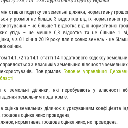
 пункту 274.1 ст. 274 Податкового кодексу України.
змін ставка податку за земельні ділянки, нормативну грошо
ся у розмірі не більше 3 відсотків від їх нормативної гр
ристування – не більше 1 відсотка від їх нормативної грош
ьких угідь – не менше 0,3 відсотка та не більше 1 ві
нки, а з 01 січня 2019 року для лісових земель - не більш
вої оцінки.
том 14.1.72 та 14.1 статті 14 Податкового кодексу земельни
 справляється з власників земельних ділянок та земельних 
лекористувачів. Повідомляє
Головне управління Державн
бласті.
я є земельні ділянки, які перебувають у власності аб
кладення земельним податком є:
 оцінка земельних ділянок з урахуванням коефіцієнта інд
 грошова оцінка яких проведена;
лянок, нормативна грошова оцінка яких, не проведена.