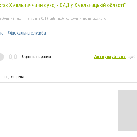
огах Хмельниччини сухо, - САД у Хмельницькій області"
бхідний текст і натисніть Ctrl + Enter, щоб повідомити про це редакцію
лю
#фіскальна служба
0,0
Оцініть першим
Авторизуйтесь
, щоб
 наші джерела