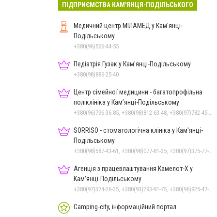
ПІДПРИЄМСТВА КАМ'ЯНЦЯ-ПОДІЛЬСЬКОГО
Медичний центр МІЛАМЕД у Кам'янці-
Подільському
+380(96)566-44-55
Педіатрія Гузак у Кам'янці-Подільському
+380(98)886-25-40
Центр сімейної медицини - багатопрофільна
поліклініка у Кам’янці-Подільському
+380(96)796-36-85, +380(98)812-63-48, +380(97)782-45-70
SORRISO - стоматологічна клініка у Кам'янці-
Подільському
+380(98)587-43-61, +380(98)077-81-35, +380(97)375-77-72, +380(97)982-31-07
Агенція з працевлаштування Камелот-Х у
Кам’янці-Подільському
+380(97)374-26-25, +380(93)293-91-75, +380(96)925-47-71, +380(73)327-54-83
Camping-city, інформаційний портал