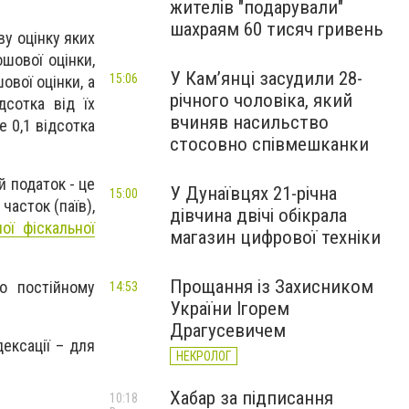
жителів "подарували"
шахраям 60 тисяч гривень
ву оцінку яких
ошової оцінки,
У Камʼянці засудили 28-
15:06
ової оцінки, а
річного чоловіка, який
дсотка від їх
вчиняв насильство
е 0,1 відсотка
стосовно співмешканки
й податок - це
У Дунаївцях 21-річна
15:00
часток (паїв),
дівчина двічі обікрала
ої фіскальної
магазин цифрової техніки
Прощання із Захисником
о постійному
14:53
України Ігорем
Драгусевичем
ексації – для
НЕКРОЛОГ
Хабар за підписання
10:18