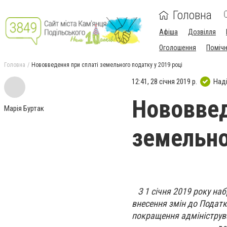
Головна
Афіша
Дозвілля
Оголошення
Поміч
Головна
Нововведення при сплаті земельного податку у 2019 році
12:41, 28 січня 2019 р.
Над
Нововвед
Марія Буртак
земельно
З 1 січня 2019 року на
внесення змін до Податк
покращення адмініструва