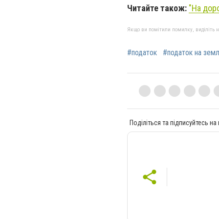
Читайте також:
"На дор
Якщо ви помітили помилку, виділіть нео
#податок
#податок на зем
Поділіться та підписуйтесь на