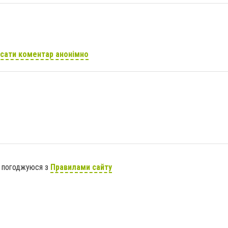
сати коментар анонімно
я погоджуюся з
Правилами сайту