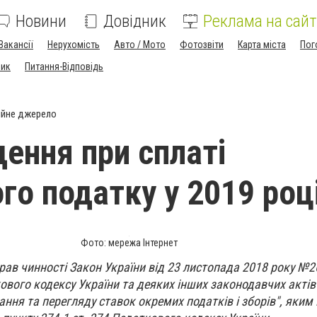
Новини
Довідник
Реклама на сайт
Вакансії
Нерухомість
Авто / Мото
Фотозвіти
Карта міста
Пог
ник
Питання-Відповідь
ійне джерело
ення при сплаті
го податку у 2019 роц
Фото: мережа Інтернет
брав чинності Закон України від 23 листопада 2018 року №26
ового кодексу України та деяких інших законодавчих актів
ння та перегляду ставок окремих податків і зборів", яким