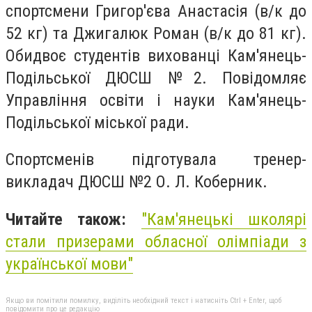
спортсмени Григор'єва Анастасія (в/к до
52 кг) та Джигалюк Роман (в/к до 81 кг).
Обидвоє студентів вихованці Кам'янець-
Подільської ДЮСШ №2. Повідомляє
Управління освіти і науки Кам'янець-
Подільської міської ради.
Спортсменів підготувала тренер-
викладач ДЮСШ №2 О. Л. Коберник.
Читайте також:
"Кам'янецькі школярі
стали призерами обласної олімпіади з
української мови"
Якщо ви помітили помилку, виділіть необхідний текст і натисніть Ctrl + Enter, щоб
повідомити про це редакцію