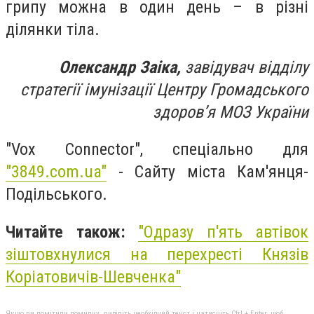
грипу можна в один день – в різні
ділянки тіла.
Олександр Заіка,
завідувач відділу
стратегії імунізації Центру Громадського
здоров’я МОЗ України
"Vox Connector", спеціально для
"3849.com.ua"
- Сайту міста Кам'янця-
Подільського.
Читайте також:
"Одразу п'ять автівок
зіштовхнулися на перехресті Князів
Коріатовичів-Шевченка"
Якщо ви помітили помилку, виділіть необхідний текст і натисніть Ctrl + Enter, щоб