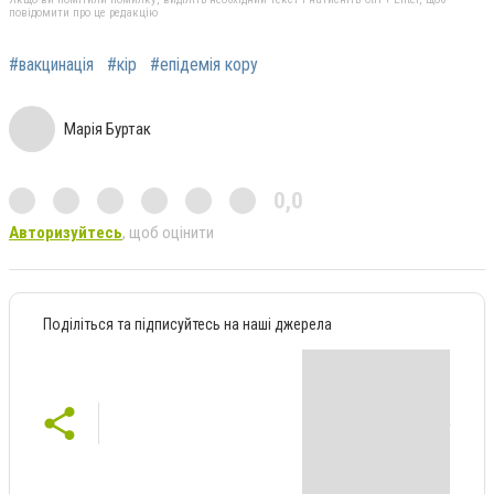
повідомити про це редакцію
#вакцинація
#кір
#епідемія кору
Марія Буртак
0,0
Авторизуйтесь
, щоб оцінити
Поділіться та підписуйтесь на наші джерела