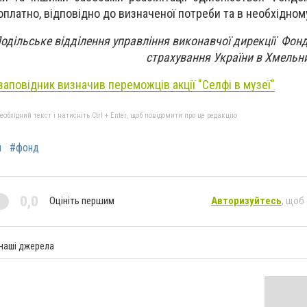
оплатно, відповідно до визначеної потреби та в необхідному
одільське відділення управління виконавчої дирекції Фонд
страхування України в Хмельни
заповідник визначив переможців акції "Селфі в музеї"
бхідний текст і натисніть Ctrl + Enter, щоб повідомити про це редакцію
я
#фонд
0,0
Оцініть першим
Авторизуйтесь
, щоб
 наші джерела