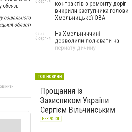
6 серпня
контрактів з ремонту доріг:
 обсязі.
викрили заступника голови
Хмельницької ОВА
у соціального
цькій області
На Хмельниччині
09:59
6 серпня
дозволили полювати на
пернату дичину
ТОП НОВИНИ
 оцінити
Прощання із
Захисником України
Сергієм Вільчинським
НЕКРОЛОГ