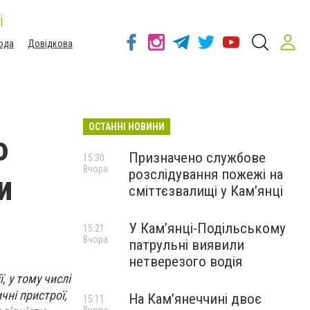
і
ода
Довідкова
ОСТАННІ НОВИНИ
ю
Призначено службове
15:30
Вчора
розслідування пожежі на
и
сміттєзвалищі у Кам’янці
У Кам’янці-Подільському
15:21
Вчора
патрульні виявили
нетверезого водія
, у тому числі
чні пристрої,
На Камʼянеччині двоє
15:11