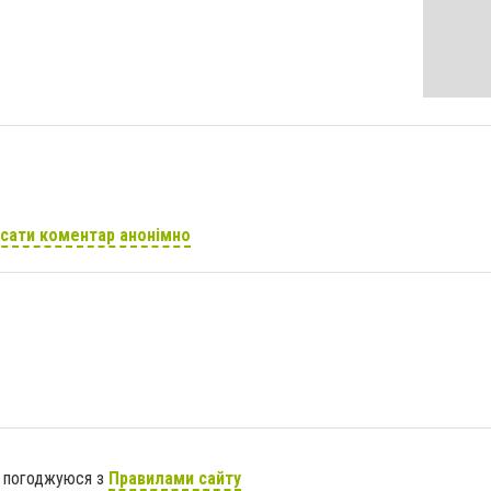
сати коментар анонімно
я погоджуюся з
Правилами сайту