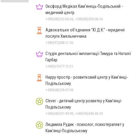
Оксфорд Медікал Кам’янець-Подільський -
медичний центр
+380(68)330-06-36, +380(80)030-06-36
Адвокатське об'єднання "Ю.Д.К." - юридичні
послуги Хмельниччина
+380(97)008-31-30
Студія дентальної імплантації Тимура та Наталії
Гарбар
+380(67)477-72-21
Happy простір - розвитковий центр у Кам'янці-
Подільському
+380(68)328-07-09
Clever - дитячий центр розвитку у Кам’янці-
Подільському
+380(68)507-49-95, +380(96)383-83-20
Людмила Рудик - психолог, психотерапевт у
Кам'янці-Подільському