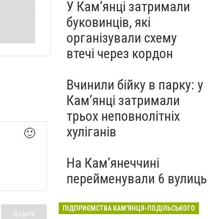
У Кам’янці затримали
буковинців, які
організували схему
втечі через кордон
Вчинили бійку в парку: у
Кам’янці затримали
трьох неповнолітніх
хуліганів
🙂
На Камʼянеччині
перейменували 6 вулиць
ПІДПРИЄМСТВА КАМ'ЯНЦЯ-ПОДІЛЬСЬКОГО
Додати