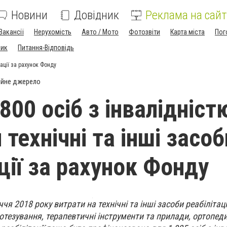
Новини
Довідник
Реклама на сайт
Вакансії
Нерухомість
Авто / Мото
Фотозвіти
Карта міста
Пог
ник
Питання-Відповідь
тації за рахунок Фонду
ійне джерело
800 осіб з інвалідніст
технічні та інші засоб
ції за рахунок Фонду
я 2018 року витрати на технічні та інші засоби реабілітації
отезування, терапевтичні інструменти та прилади, ортопеди