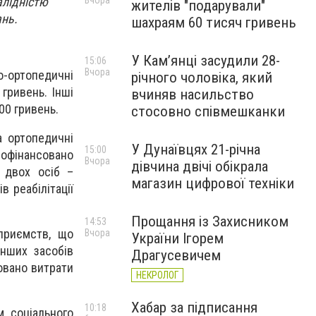
алідністю
Вчора
жителів "подарували"
ань.
шахраям 60 тисяч гривень
У Камʼянці засудили 28-
15:06
Вчора
о-ортопедичні
річного чоловіка, який
гривень. Інші
вчиняв насильство
000 гривень.
стосовно співмешканки
а ортопедичні
У Дунаївцях 21-річна
15:00
рофінансовано
Вчора
дівчина двічі обікрала
 двох осіб –
магазин цифрової техніки
в реабілітації
Прощання із Захисником
14:53
приємств, що
Вчора
України Ігорем
інших засобів
Драгусевичем
довано витрати
НЕКРОЛОГ
Хабар за підписання
10:18
м соціального