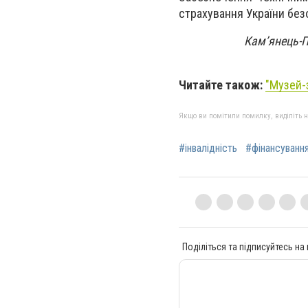
страхування України без
Кам’янець-П
Читайте також:
"Музей-
Якщо ви помітили помилку, виділіть нео
#інвалідність
#фінансуванн
Поділіться та підписуйтесь на