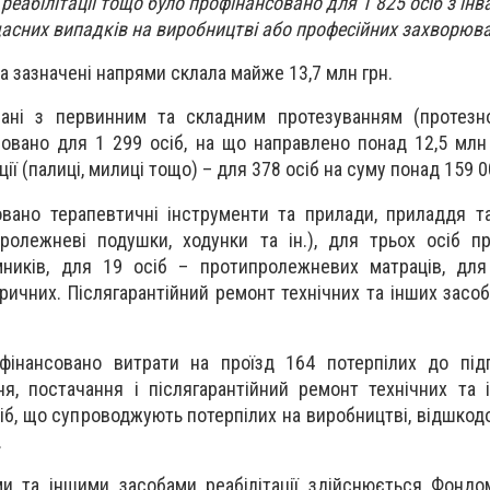
и реабілітації тощо було профінансовано для 1 825 осіб з інв
асних випадків на виробництві або професійних захворюв
а зазначені напрями склала майже 13,7 млн грн.
язані з первинним та складним протезуванням (протезн
совано для 1 299 осіб, на що направлено понад 12,5 млн 
ації (палиці, милиці тощо) – для 378 осіб на суму понад 159 
вано терапевтичні інструменти та прилади, приладдя т
пролежневі подушки, ходунки та ін.), для трьох осіб п
мників, для 19 осіб – протипролежневих матраців, для
тричних. Післягарантійний ремонт технічних та інших засобі
.
фінансовано витрати на проїзд 164 потерпілих до під
я, постачання і післягарантійний ремонт технічних та 
осіб, що супроводжують потерпілих на виробництві, відшко
.
и та іншими засобами реабілітації здійснюється Фондо