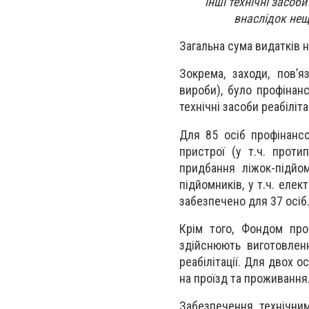
інші технічні засоб
внаслідок нещ
Загальна сума видатків н
Зокрема, заходи, пов’
вироби), було профінан
технічні засоби реабіліт
Для 85 осіб профінансо
пристрої (у т.ч. проти
придбання ліжок-підйо
підйомників, у т.ч. елек
забезпечено для 37 осіб
Крім того, Фондом про
здійснюють виготовленн
реабілітації. Для двох 
на проїзд та проживання
Забезпечення технічним