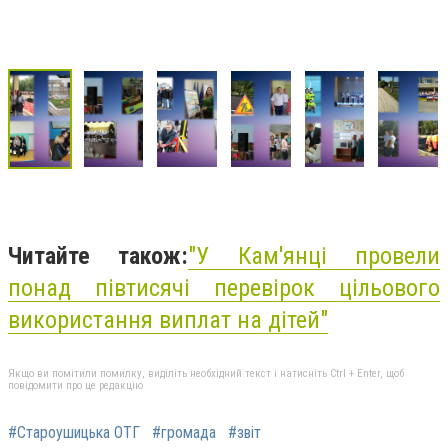
Читайте також:
"У Кам'янці провели
понад півтисячі перевірок цільового
використання виплат на дітей"
Якщо ви помітили помилку, виділіть необхідний текст і натисніть Ctrl + Enter, щоб
повідомити про це редакцію
#Староушицька ОТГ
#громада
#звіт