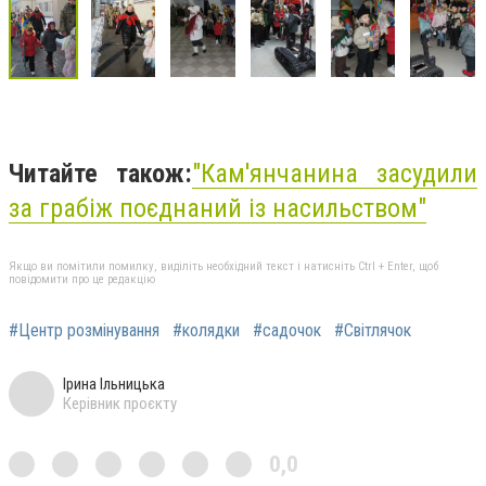
Читайте також:
"Кам'янчанина засудили
за грабіж поєднаний із насильством"
Якщо ви помітили помилку, виділіть необхідний текст і натисніть Ctrl + Enter, щоб
повідомити про це редакцію
#Центр розмінування
#колядки
#садочок
#Світлячок
Ірина Ільницька
Керівник проєкту
0,0