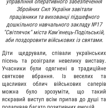
управління оперативного забезпечення
Збройних Сил України завітали
працівники та вихованці підшефного
дошкільного навчального закладу №17
"Світлячок" міста Кам’янець-Подільській,
аби поздоровити військових із святами.
Діти щедрували, співали українських
пісень та розіграли невелику виставу.
Учасники були одягнені в традиційне
святкове вбрання. Із веселих та
щасливих облич військових саперів
можна було зрозуміти, що такий
яскравий виступ всім припав до душі та
подарував багато позитивних емоцій.