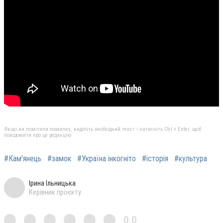
Якщо ви помітили помилку, виділіть необхідний текст і натисніть Ctrl + Enter, щоб
повідомити про це редакцію
#Кам'янець
#замок
#Україна інкогніто
#історія
#культура
Ірина Ільницька
Керівник проєкту
0,0