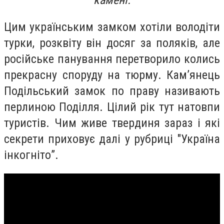
камені.
Цим українським замком хотіли володіти
турки, розквіту він досяг за поляків, але
російське панування перетворило колись
прекрасну споруду на тюрму. Кам’янець
Подільський замок по праву називають
перлиною Поділля. Цілий рік тут натовпи
туристів. Чим живе твердиня зараз і які
секрети приховує далі у рубриці "Україна
інкогніто”.