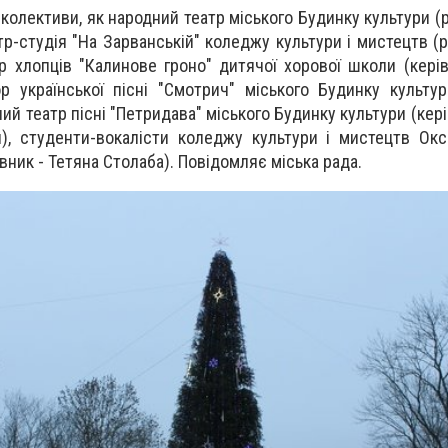
 колективи, як народний театр міського Будинку культури (
тр-студія "На Зарванській" коледжу культури і мистецтв (
р хлопців "Калинове гроно" дитячої хорової школи (керів
ор української пісні "Смотрич" міського Будинку культур
ий театр пісні "Петридава" міського Будинку культури (кер
, студенти-вокалісти коледжу культури і мистецтв Окс
івник - Тетяна Столаба). Повідомляє міська рада.