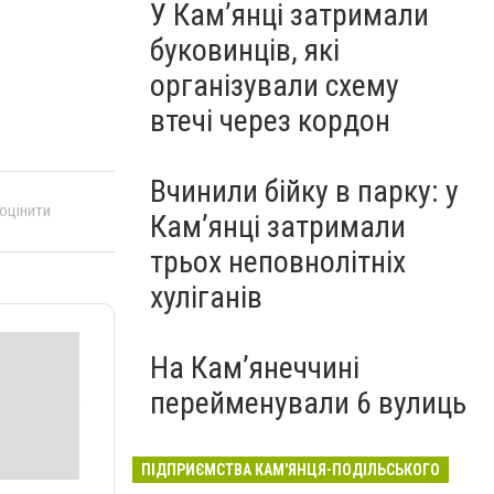
У Кам’янці затримали
буковинців, які
організували схему
втечі через кордон
Вчинили бійку в парку: у
 оцінити
Кам’янці затримали
трьох неповнолітніх
хуліганів
На Камʼянеччині
перейменували 6 вулиць
ПІДПРИЄМСТВА КАМ'ЯНЦЯ-ПОДІЛЬСЬКОГО