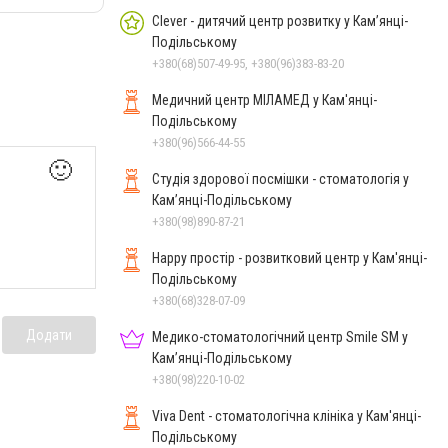
Clever - дитячий центр розвитку у Кам’янці-
Подільському
+380(68)507-49-95, +380(96)383-83-20
Медичний центр МІЛАМЕД у Кам'янці-
Подільському
+380(96)566-44-55
🙂
Студія здорової посмішки - стоматологія у
Кам’янці-Подільському
+380(98)890-87-21
Happy простір - розвитковий центр у Кам'янці-
Подільському
+380(68)328-07-09
Додати
Медико-стоматологічний центр Smile SM у
Кам’янці-Подільському
+380(98)220-10-02
Viva Dent - стоматологічна клініка у Кам'янці-
Подільському