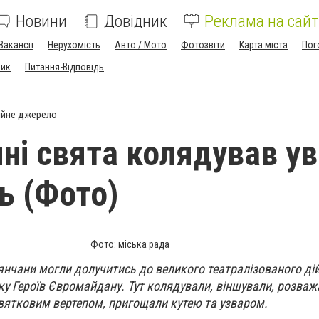
Новини
Довідник
Реклама на сайт
Вакансії
Нерухомість
Авто / Мото
Фотозвіти
Карта міста
Пог
ник
Питання-Відповідь
ійне джерело
яні свята колядував у
ь (Фото)
Фото: міська рада
'янчани могли долучитись до великого театралізованого ді
ку Героїв Євромайдану. Тут колядували, віншували, розваж
вятковим вертепом, пригощали кутею та узваром.