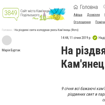
Головна
Афіша
Дозвілля
Оголошення
Поміч
Головна
На різдвяні свята колядував увесь Кам'янець (Фото)
14:44, 11 січня 2019 р.
Над
На різдв
Марія Буртак
Кам'янец
9 січня всі бажаючі кам
різдвяних свят в пар
с