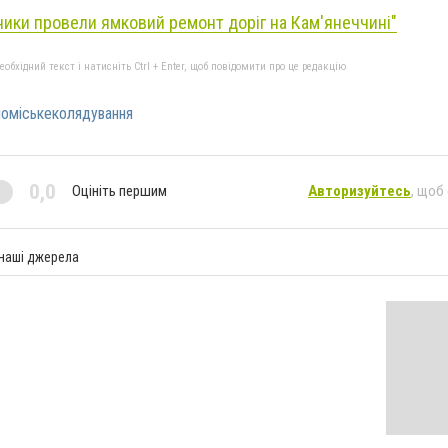
ики провели ямковий ремонт доріг на Кам'янеччині"
бхідний текст і натисніть Ctrl + Enter, щоб повідомити про це редакцію
номіськеколядування
0,0
Оцініть першим
Авторизуйтесь
, щоб
 наші джерела