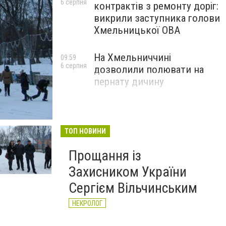
6 серпня
контрактів з ремонту доріг:
викрили заступника голови
Хмельницької ОВА
На Хмельниччині
09:59
6 серпня
дозволили полювати на
пернату дичину
ТОП НОВИНИ
Прощання із
Захисником України
Сергієм Вільчинським
НЕКРОЛОГ