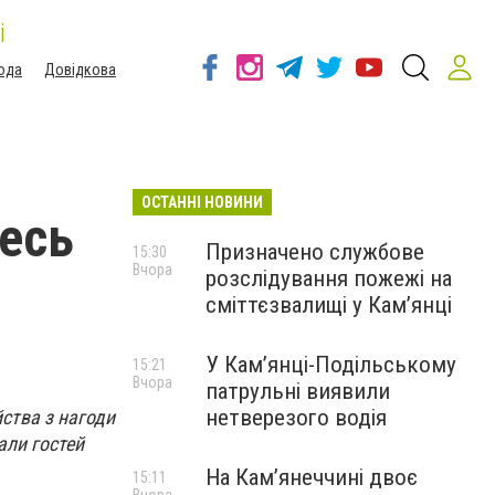
і
ода
Довідкова
ОСТАННІ НОВИНИ
весь
Призначено службове
15:30
Вчора
розслідування пожежі на
сміттєзвалищі у Кам’янці
У Кам’янці-Подільському
15:21
Вчора
патрульні виявили
нетверезого водія
йства з нагоди
али гостей
На Камʼянеччині двоє
15:11