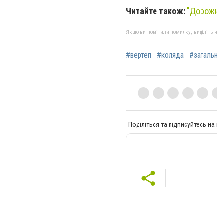
Читайте також:
"Дорожн
Якщо ви помітили помилку, виділіть нео
#вертеп
#коляда
#загаль
Поділіться та підписуйтесь на