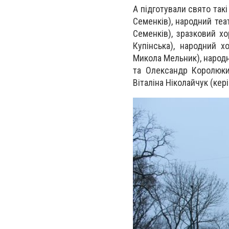
А підготували свято такі
Семенків), народний теа
Семенків), зразковий хо
Купінська), народний х
Микола Мельник), народн
та Олександр Королюки)
Віталіна Ніколайчук (кер