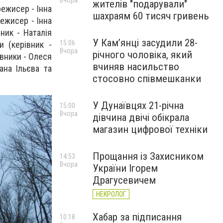
Вчора
жителів "подарували"
режисер - Інна
шахраям 60 тисяч гривень
режисер - Інна
ник - Наталія
У Камʼянці засудили 28-
15:06
и (керівник -
Вчора
річного чоловіка, який
івники - Олеся
вчиняв насильство
ана Ільєва та
стосовно співмешканки
У Дунаївцях 21-річна
15:00
Вчора
дівчина двічі обікрала
магазин цифрової техніки
Прощання із Захисником
14:53
Вчора
України Ігорем
Драгусевичем
НЕКРОЛОГ
Хабар за підписання
10:18