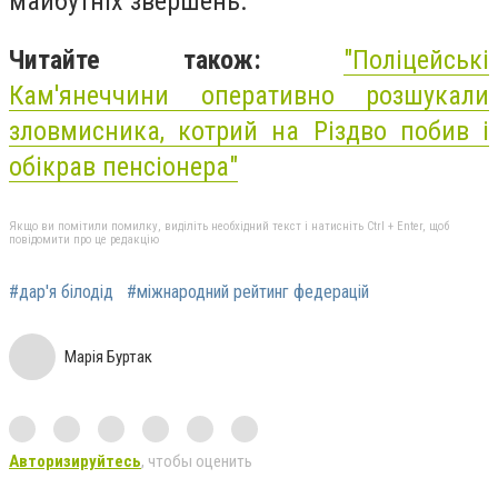
майбутніх звершень.
Читайте також:
"Поліцейські
Кам'янеччини оперативно розшукали
зловмисника, котрий на Різдво побив і
обікрав пенсіонера"
Якщо ви помітили помилку, виділіть необхідний текст і натисніть Ctrl + Enter, щоб
повідомити про це редакцію
#дар'я білодід
#міжнародний рейтинг федерацій
Марія Буртак
Авторизируйтесь
, чтобы оценить