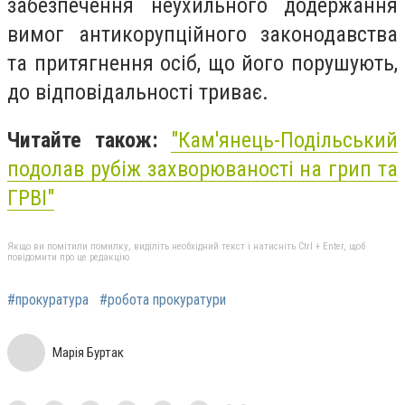
забезпечення неухильного додержання
вимог антикорупційного законодавства
та притягнення осіб, що його порушують,
до відповідальності триває.
Читайте також:
"Кам'янець-Подільський
подолав рубіж захворюваності на грип та
ГРВІ"
Якщо ви помітили помилку, виділіть необхідний текст і натисніть Ctrl + Enter, щоб
повідомити про це редакцію
#прокуратура
#робота прокуратури
Марія Буртак