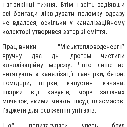
наприкінці тижня. Втім навіть задіявши
всі бригади ліквідувати поломку одразу
не вдалося, оскільки у каналізаційному
колекторі утворився затор зі сміття.
Працівники "Міськтепловоденергії"
вручну два дні дротом чистили
каналізаційну мережу. Чого лише не
витягують з каналізації: ганчірки, бетон,
помідори, огірки, капустяні качани,
шкірки від кавунів, море залізних
мочалок, якими миють посуд, пласмасові
ґаджети для освіження унітазів.
Щоб повитягувати увесь бруд