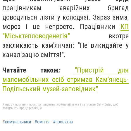
працівникам аварійних бригад
доводиться лізти у колодязі. Зараз зима,
мороз і це непросто. Працівники
КП
"Міськтепловоденегія"
вкотре
закликають кам'янчан: "Не викидайте у
каналізацію сміття!".
Читайте також:
"Пристрій для
маломобільних осіб отримав Кам'янець-
Подільський музей-заповідник"
Якщо ви помітили помилку, виділіть необхідний текст і натисніть Ctrl + Enter, щоб
повідомити про це редакцію
#комунальники
#сміття
#проектна